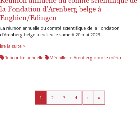
Réunion annuelle du comité scientifique de
la Fondation d’Arenberg belge à
Enghien/Edingen
La réunion annuelle du comité scientifique de la Fondation
d'Arenberg belge a eu lieu le samedi 20 mai 2023.
lire la suite >
Rencontre annuelle
Médailles d'Arenberg pour le mérite
Pagination
Page courante
Page
Page
Page
›
»
1
2
3
4
›
»