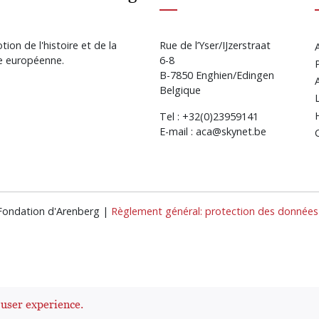
ion de l'histoire et de la
Rue de l’Yser/IJzerstraat
re européenne.
6-8
B-7850 Enghien/Edingen
Belgique
Tel : +32(0)23959141
E-mail : aca@skynet.be
 Fondation d'Arenberg |
Règlement général: protection des données 
 user experience.