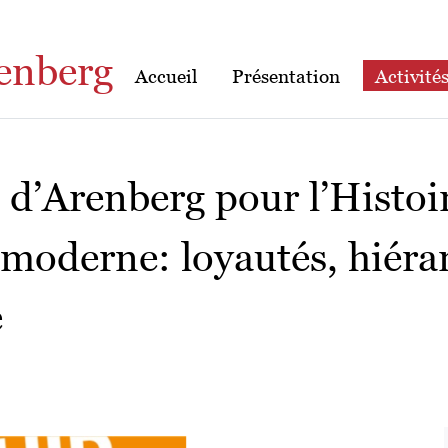
enberg
Accueil
Présentation
Activité
d’Arenberg pour l’Histoir
 moderne: loyautés, hiérar
e