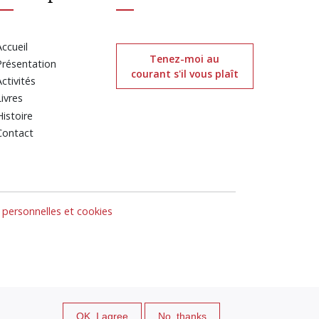
Accueil
Tenez-moi au
Présentation
courant s'il vous plaît
Activités
Livres
Histoire
Contact
personnelles et cookies
OK, I agree
No, thanks