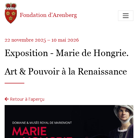
Aller au contenu principal
Fondation d'Arenberg
22 novembre 2025 – 10 mai 2026
Exposition - Marie de Hongrie.
Art & Pouvoir à la Renaissance
Retour à l'aperçu