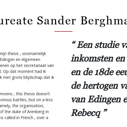
ureate Sander Berghm
Een studie va
ijn thesis , voornamelijk
inkomsten en 
e Edingen en Algemeen
dienen op het secretariaat van
en de 18de ee
nt. Op dat moment had ik
k met grote blijdschap dat ik
de hertogen v
moens , this thesis doesn’t
van Edingen e
orious battles, but on a less
Namely, the organisation,
Rebecq
f the duke of Arenberg in
s called in French , over a