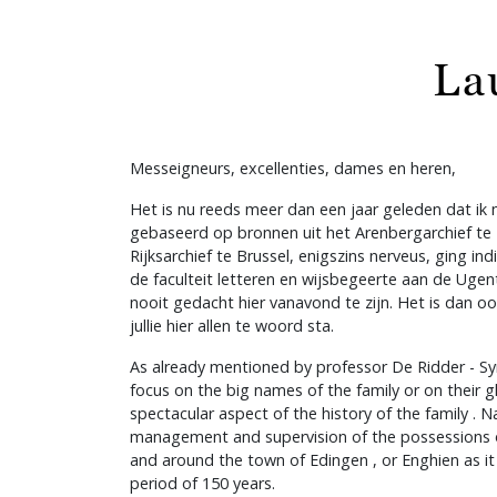
La
Messeigneurs, excellenties, dames en heren,
Het is nu reeds meer dan een jaar geleden dat ik m
gebaseerd op bronnen uit het Arenbergarchief t
Rijksarchief te Brussel, enigszins nerveus, ging in
de faculteit letteren en wijsbegeerte aan de Uge
nooit gedacht hier vanavond te zijn. Het is dan oo
jullie hier allen te woord sta.
As already mentioned by professor De Ridder - Sy
focus on the big names of the family or on their gl
spectacular aspect of the history of the family . 
management and supervision of the possessions o
and around the town of Edingen , or Enghien as it i
period of 150 years.