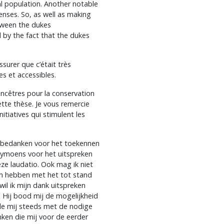
al population. Another notable
penses. So, as well as making
etween the dukes
d by the fact that the dukes
surer que c’était très
es et accessibles.
ncêtres pour la conservation
cette thèse. Je vous remercie
itiatives qui stimulent les
é bedanken voor het toekennen
 Symoens voor het uitspreken
ze laudatio. Ook mag ik niet
n hebben met het tot stand
il ik mijn dank uitspreken
 Hij bood mij de mogelijkheid
e mij steeds met de nodige
nken die mij voor de eerder