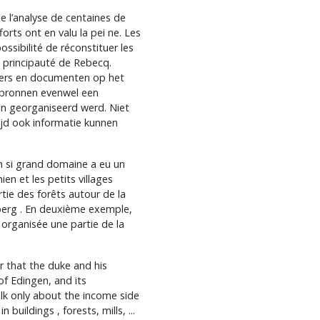
ge l’analyse de centaines de
orts ont en valu la pei ne. Les
ossibilité de réconstituer les
a principauté de Rebecq.
fers en documenten op het
 bronnen evenwel een
in georganiseerd werd. Niet
tijd ook informatie kunnen
n si grand domaine a eu un
ien et les petits villages
tie des forêts autour de la
nberg . En deuxième exemple,
t organisée une partie de la
r that the duke and his
of Edingen, and its
talk only about the income side
buildings , forests, mills, ...