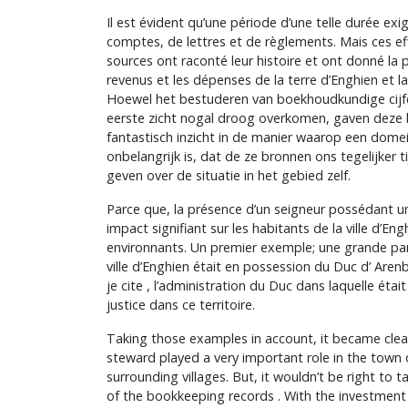
Il est évident qu’une période d’une telle durée exi
comptes, de lettres et de règlements. Mais ces eff
sources ont raconté leur histoire et ont donné la p
revenus et les dépenses de la terre d’Enghien et l
Hoewel het bestuderen van boekhoudkundige cij
eerste zicht nogal droog overkomen, gaven deze
fantastisch inzicht in de manier waarop een dome
onbelangrijk is, dat de ze bronnen ons tegelijker 
geven over de situatie in het gebied zelf.
Parce que, la présence d’un seigneur possédant u
impact signifiant sur les habitants de la ville d’Engh
environnants. Un premier exemple; une grande par
ville d’Enghien était en possession du Duc d’ Are
je cite , l’administration du Duc dans laquelle étai
justice dans ce territoire.
Taking those examples in account, it became clea
steward played a very important role in the town 
surrounding villages. But, it wouldn’t be right to 
of the bookkeeping records . With the investment in 