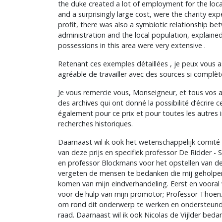
the duke created a lot of employment for the loc
and a surprisingly large cost, were the charity ex
profit, there was also a symbiotic relationship b
administration and the local population, explaine
possessions in this area were very extensive .
Retenant ces exemples détaillées , je peux vous as
agréable de travailler avec des sources si complèt
Je vous remercie vous, Monseigneur, et tous vos a
des archives qui ont donné la possibilité d’écrire 
également pour ce prix et pour toutes les autres in
recherches historiques.
Daarnaast wil ik ook het wetenschappelijk comit
van deze prijs en specifiek professor De Ridder -
en professor Blockmans voor het opstellen van de
vergeten de mensen te bedanken die mij geholpe
komen van mijn eindverhandeling. Eerst en vooral w
voor de hulp van mijn promotor; Professor Thoen.
om rond dit onderwerp te werken en ondersteund
raad. Daarnaast wil ik ook Nicolas de Vijlder beda