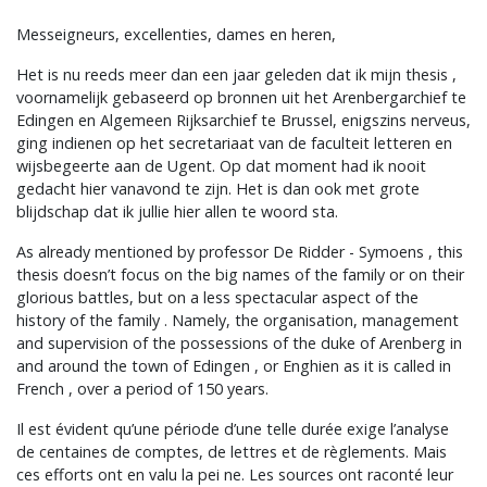
Messeigneurs, excellenties, dames en heren,
Het is nu reeds meer dan een jaar geleden dat ik mijn thesis ,
voornamelijk gebaseerd op bronnen uit het Arenbergarchief te
Edingen en Algemeen Rijksarchief te Brussel, enigszins nerveus,
ging indienen op het secretariaat van de faculteit letteren en
wijsbegeerte aan de Ugent. Op dat moment had ik nooit
gedacht hier vanavond te zijn. Het is dan ook met grote
blijdschap dat ik jullie hier allen te woord sta.
As already mentioned by professor De Ridder - Symoens , this
thesis doesn’t focus on the big names of the family or on their
glorious battles, but on a less spectacular aspect of the
history of the family . Namely, the organisation, management
and supervision of the possessions of the duke of Arenberg in
and around the town of Edingen , or Enghien as it is called in
French , over a period of 150 years.
Il est évident qu’une période d’une telle durée exige l’analyse
de centaines de comptes, de lettres et de règlements. Mais
ces efforts ont en valu la pei ne. Les sources ont raconté leur