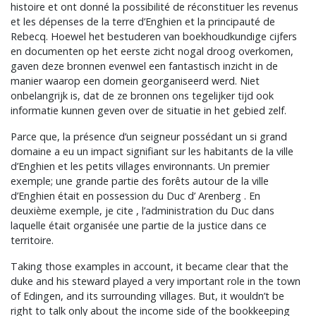
histoire et ont donné la possibilité de réconstituer les revenus
et les dépenses de la terre d’Enghien et la principauté de
Rebecq. Hoewel het bestuderen van boekhoudkundige cijfers
en documenten op het eerste zicht nogal droog overkomen,
gaven deze bronnen evenwel een fantastisch inzicht in de
manier waarop een domein georganiseerd werd. Niet
onbelangrijk is, dat de ze bronnen ons tegelijker tijd ook
informatie kunnen geven over de situatie in het gebied zelf.
Parce que, la présence d’un seigneur possédant un si grand
domaine a eu un impact signifiant sur les habitants de la ville
d’Enghien et les petits villages environnants. Un premier
exemple; une grande partie des forêts autour de la ville
d’Enghien était en possession du Duc d’ Arenberg . En
deuxième exemple, je cite , l’administration du Duc dans
laquelle était organisée une partie de la justice dans ce
territoire.
Taking those examples in account, it became clear that the
duke and his steward played a very important role in the town
of Edingen, and its surrounding villages. But, it wouldn’t be
right to talk only about the income side of the bookkeeping