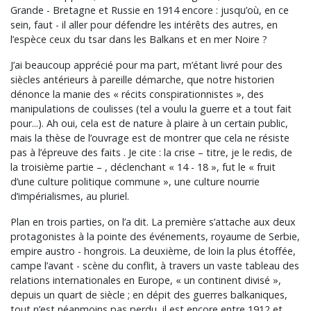
Grande - Bretagne et Russie en 1914 encore : jusqu’où, en ce
sein, faut - il aller pour défendre les intérêts des autres, en
l’espèce ceux du tsar dans les Balkans et en mer Noire ?
J’ai beaucoup apprécié pour ma part, m’étant livré pour des
siècles antérieurs à pareille démarche, que notre historien
dénonce la manie des « récits conspirationnistes », des
manipulations de coulisses (tel a voulu la guerre et a tout fait
pour...). Ah oui, cela est de nature à plaire à un certain public,
mais la thèse de l’ouvrage est de montrer que cela ne résiste
pas à l’épreuve des faits . Je cite : la crise – titre, je le redis, de
la troisième partie – , déclenchant « 14 - 18 », fut le « fruit
d’une culture politique commune », une culture nourrie
d’impérialismes, au pluriel.
Plan en trois parties, on l’a dit. La première s’attache aux deux
protagonistes à la pointe des événements, royaume de Serbie,
empire austro - hongrois. La deuxième, de loin la plus étoffée,
campe l’avant - scène du conflit, à travers un vaste tableau des
relations internationales en Europe, « un continent divisé »,
depuis un quart de siècle ; en dépit des guerres balkaniques,
tout n’est néanmoins pas perdu, il est encore entre 1912 et