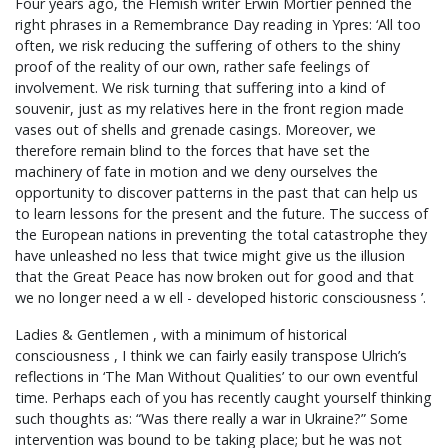
Four years ago, the Flemish writer Erwin Mortier penned the
right phrases in a Remembrance Day reading in Ypres: ‘All too
often, we risk reducing the suffering of others to the shiny
proof of the reality of our own, rather safe feelings of
involvement. We risk turning that suffering into a kind of
souvenir, just as my relatives here in the front region made
vases out of shells and grenade casings. Moreover, we
therefore remain blind to the forces that have set the
machinery of fate in motion and we deny ourselves the
opportunity to discover patterns in the past that can help us
to learn lessons for the present and the future. The success of
the European nations in preventing the total catastrophe they
have unleashed no less that twice might give us the illusion
that the Great Peace has now broken out for good and that
we no longer need a w ell - developed historic consciousness ’.
Ladies & Gentlemen , with a minimum of historical
consciousness , I think we can fairly easily transpose Ulrich’s
reflections in ‘The Man Without Qualities’ to our own eventful
time. Perhaps each of you has recently caught yourself thinking
such thoughts as: “Was there really a war in Ukraine?” Some
intervention was bound to be taking place; but he was not