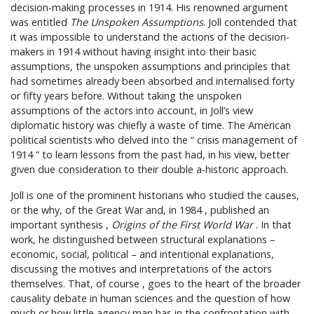
decision-making processes in 1914. His renowned argument
was entitled
The Unspoken Assumptions
. Joll contended that
it was impossible to understand the actions of the decision-
makers in 1914 without having insight into their basic
assumptions, the unspoken assumptions and principles that
had sometimes already been absorbed and internalised forty
or fifty years before. Without taking the unspoken
assumptions of the actors into account, in Joll’s view
diplomatic history was chiefly a waste of time. The American
political scientists who delved into the “ crisis management of
1914 ” to learn lessons from the past had, in his view, better
given due consideration to their double a-historic approach.
Joll is one of the prominent historians who studied the causes,
or the why, of the Great War and, in 1984 , published an
important synthesis ,
Origins of the First World War
. In that
work, he distinguished between structural explanations –
economic, social, political – and intentional explanations,
discussing the motives and interpretations of the actors
themselves. That, of course , goes to the heart of the broader
causality debate in human sciences and the question of how
much or how little agency man has in the confrontation with