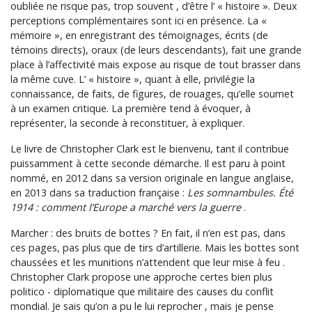
oubliée ne risque pas, trop souvent , d’être l’ « histoire ». Deux
perceptions complémentaires sont ici en présence. La «
mémoire », en enregistrant des témoignages, écrits (de
témoins directs), oraux (de leurs descendants), fait une grande
place à l’affectivité mais expose au risque de tout brasser dans
la même cuve. L’ « histoire », quant à elle, privilégie la
connaissance, de faits, de figures, de rouages, qu’elle soumet
à un examen critique. La première tend à évoquer, à
représenter, la seconde à reconstituer, à expliquer.
Le livre de Christopher Clark est le bienvenu, tant il contribue
puissamment à cette seconde démarche. Il est paru à point
nommé, en 2012 dans sa version originale en langue anglaise,
en 2013 dans sa traduction française :
Les somnambules. Été
1914 : comment l’Europe a marché vers la guerre
.
Marcher : des bruits de bottes ? En fait, il n’en est pas, dans
ces pages, pas plus que de tirs d’artillerie. Mais les bottes sont
chaussées et les munitions n’attendent que leur mise à feu .
Christopher Clark propose une approche certes bien plus
politico - diplomatique que militaire des causes du conflit
mondial. Je sais qu’on a pu le lui reprocher , mais je pense