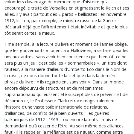
volontiers davantage de mémoire que d’histoire qu’a
encouragé le traité de Versailles en stigmatisant le Reich et ses
alliés. Il y avait partout des « partis » bellicistes : en novembre
1912, lit - on, par exemple, le ministre russe de la Guerre
déclarait déjà que l’affrontement était inévitable et que le plus
tôt serait certes le mieux.
Il me semble, à la lecture du livre et moment de l’année oblige,
que les gouvernants « jouent à » Halloween, à se faire peur les
uns aux autres, sans avoir bien conscience que, bientôt, ce ne
sera plus un jeu : c’est cela les « somnambules », un titre dont
l’auteur, à la manière d’ailleurs d’Umberto Eco dans le Nom de
la rose , ne nous donne toute la clef que dans la dernière
phrase du livre : « ils regardaient sans voir ». Dans un monde
encore dépourvu de structures et de mécanismes
supranationaux qui eussent été susceptibles de prévenir et de
désamorcer, le Professeur Clark retrace magistralement
l’histoire d’une vaste toile internationale de relations,
d’alliances, de conflits déjà bien ouverts – les guerres
balkaniques de 1912 - 1913 – ou encore latents... mais ne
demandant qu’à cesser de l’être. Au sein même des alliances,
faut - il le rappeler, la méfiance est de rigueur, comme entre