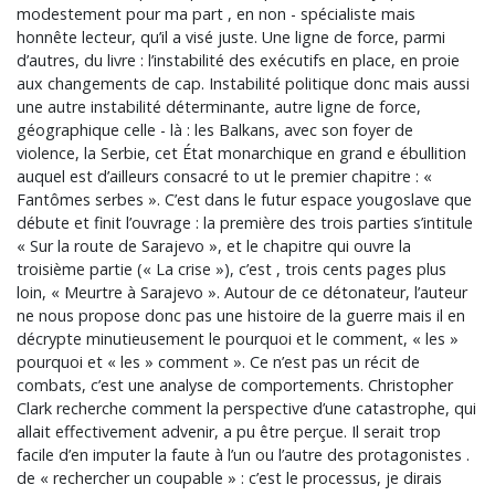
modestement pour ma part , en non - spécialiste mais
honnête lecteur, qu’il a visé juste. Une ligne de force, parmi
d’autres, du livre : l’instabilité des exécutifs en place, en proie
aux changements de cap. Instabilité politique donc mais aussi
une autre instabilité déterminante, autre ligne de force,
géographique celle - là : les Balkans, avec son foyer de
violence, la Serbie, cet État monarchique en grand e ébullition
auquel est d’ailleurs consacré to ut le premier chapitre : «
Fantômes serbes ». C’est dans le futur espace yougoslave que
débute et finit l’ouvrage : la première des trois parties s’intitule
« Sur la route de Sarajevo », et le chapitre qui ouvre la
troisième partie (« La crise »), c’est , trois cents pages plus
loin, « Meurtre à Sarajevo ». Autour de ce détonateur, l’auteur
ne nous propose donc pas une histoire de la guerre mais il en
décrypte minutieusement le pourquoi et le comment, « les »
pourquoi et « les » comment ». Ce n’est pas un récit de
combats, c’est une analyse de comportements. Christopher
Clark recherche comment la perspective d’une catastrophe, qui
allait effectivement advenir, a pu être perçue. Il serait trop
facile d’en imputer la faute à l’un ou l’autre des protagonistes .
de « rechercher un coupable » : c’est le processus, je dirais