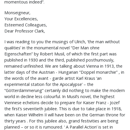
momentous indeed”.
Monseigneur,
Your Excellencies,
Esteemed Colleagues,
Dear Professor Clark,
I was reading to you the musings of Ulrich, ‘the man without
qualities’ in the monumental novel “Der Man ohne
Eigenschaften” by Robert Musil, of which the first part was
published in 1930 and the third, published posthumously,
remained unfinished. We are talking about Vienna in 1913, the
latter days of the Austrian - Hungarian “Doppel monarchie” , in
the words of the avant - garde artist Karl Kraus ‘an
experimental station for the Apocalypse’ – the
“Götterdämmerung” certainly did nothing to make the modern
world in decline less colourful. In Musil’s novel, the highest
Viennese echelons decide to prepare for Kaiser Franz - Jozef
the first’s seventieth jubilee. This is due to take place in 1918,
when Kaiser Wilhelm II will have been on the German throne for
thirty years . For this jubilee also, grand festivities are being
planned – or so it is rumoured. ‘ A Parallel Action’ is set in