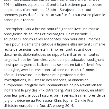
1914 d’ultimes espoirs de détente. La troisième partie couvre
un peu plus d’un mois, du 28 juin – Sarajevo – aux tout
premiers jours d’août 191 4. On s’arrête là. Tout est en place. le
canon peut tonner.
Christopher Clark a brassé pour rédiger son livre une masse
prodigieuse de sources et d’ouvrages. Il a rassemblé, lu,
soupesé : il accumule les anecdotes, non pour elles - mêmes
mais pour la démarche critique à laquelle elles invitent ; il manie
récits de témoins, carnets, mémoires, tout autant que
documents diplomatiques ou rapports militaires, en toutes
langues. Il ose les formules, volontiers paradoxales, soulignant
ainsi que les guerres balkaniques se sont en fait déclenchées
en... Lybie, avec l’intervention italienne de 1912. Il étonne, il
séduit, il convainc. La richesse et la profondeur des
investigations, la justesse des analyses, la dimension
européenne intégrale des Somnambules ne pouvaient laisser
indifférent le jury des Prix d’Arenberg. Voilà pourquoi, en étant
pour leur part, je vous l’assure, bien éveillés, les membres de ce
jury ont décerné au Professeur Chris topher Clark le Prix
d’histoire européenne Duc d’Arenberg 2014.