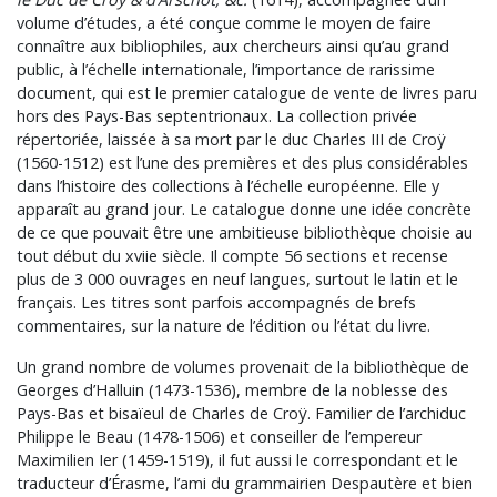
volume d’études, a été conçue comme le moyen de faire
connaître aux bibliophiles, aux chercheurs ainsi qu’au grand
public, à l’échelle internationale, l’importance de rarissime
document, qui est le premier catalogue de vente de livres paru
hors des Pays-Bas septentrionaux. La collection privée
répertoriée, laissée à sa mort par le duc Charles III de Croÿ
(1560-1512) est l’une des premières et des plus considérables
dans l’histoire des collections à l’échelle européenne. Elle y
apparaît au grand jour. Le catalogue donne une idée concrète
de ce que pouvait être une ambitieuse bibliothèque choisie au
tout début du xviie siècle. Il compte 56 sections et recense
plus de 3 000 ouvrages en neuf langues, surtout le latin et le
français. Les titres sont parfois accompagnés de brefs
commentaires, sur la nature de l’édition ou l’état du livre.
Un grand nombre de volumes provenait de la bibliothèque de
Georges d’Halluin (1473-1536), membre de la noblesse des
Pays-Bas et bisaïeul de Charles de Croÿ. Familier de l’archiduc
Philippe le Beau (1478-1506) et conseiller de l’empereur
Maximilien Ier (1459-1519), il fut aussi le correspondant et le
traducteur d’Érasme, l’ami du grammairien Despautère et bien