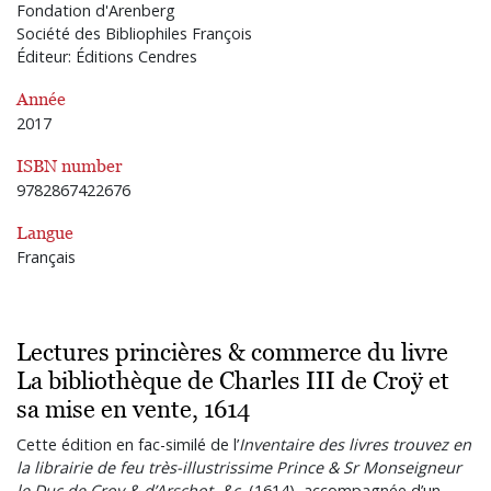
Fondation d'Arenberg
Société des Bibliophiles François
Éditeur: Éditions Cendres
Année
2017
ISBN number
9782867422676
Langue
Français
Lectures princières & commerce du livre
La bibliothèque de Charles III de Croÿ et
sa mise en vente, 1614
Cette édition en fac-similé de l’
Inventaire des livres trouvez en
la librairie de feu très-illustrissime Prince & Sr Monseigneur
le Duc de Croy & d’Arschot, &c.
(1614), accompagnée d’un