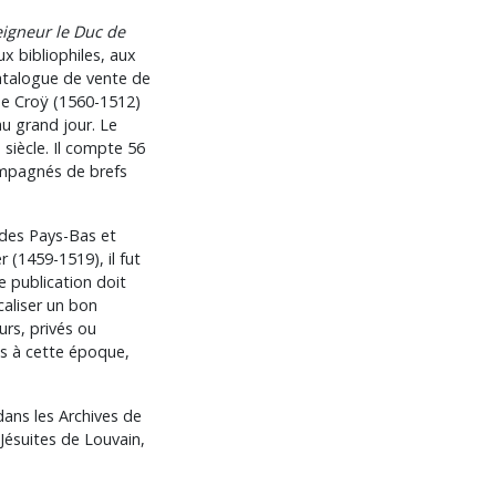
seigneur le Duc de
 bibliophiles, aux
catalogue de vente de
 de Croÿ (1560-1512)
au grand jour. Le
siècle. Il compte 56
compagnés de brefs
 des Pays-Bas et
r (1459-1519), il fut
 publication doit
caliser un bon
rs, privés ou
es à cette époque,
dans les Archives de
Jésuites de Louvain,