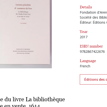
Details
Fondation d'Are
Société des Bibli
Éditeur: Éditions
Year
2017
ISBN number
9782867422676
Language
French
Éditions des 
 du livre La bibliothèque
se en vente, 1614