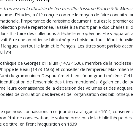
res trouvez en la librairie de feu très-illustrissime Prince & Sr Mon
lume d’études, a été conçue comme le moyen de faire connaître aux
ternationale, l’importance de rarissime document, qui est le premier 
llection privée répertoriée, laissée à sa mort par le duc Charles III
ans l’histoire des collections à l’échelle européenne. Elle y apparaît 
it être une ambitieuse bibliothèque choisie au tout début du xviie 
 langues, surtout le latin et le français. Les titres sont parfois ac
 livre.
iothèque de Georges d’Halluin (1473-1536), membre de la noblesse
Philippe le Beau (1478-1506) et conseiller de l’empereur Maximilien Ie
 l’ami du grammairien Despautère et bien sûr un grand mécène. Cette
 l’identification de l’ensemble des titres mentionnés, également de lo
meilleure connaissance de la dispersion des volumes et des acquéreu
odèles de circulation des livres et de l’organisation des bibliothèqu
ire que nous connaissions à ce jour du catalogue de 1614, conservé 
bon état de conservation, le volume provient de la bibliothèque des 
de titre, en firent l’acquisition en 1639.