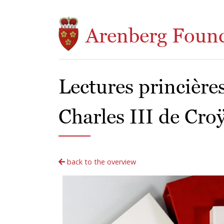
Skip to main content
Arenberg Foun
Lectures princière
Charles III de Croÿ
back to the overview