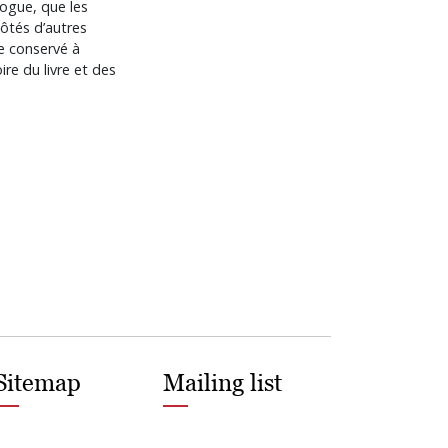
logue, que les
côtés d’autres
re conservé à
re du livre et des
Sitemap
Mailing list