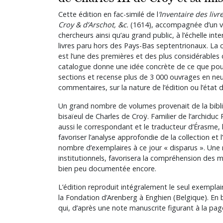
Cette édition en fac-similé de l
’Inventaire des liv
Croy & d’Arschot, &c.
(1614), accompagnée d’un vo
chercheurs ainsi qu’au grand public, à l’échelle in
livres paru hors des Pays-Bas septentrionaux. La co
est l’une des premières et des plus considérables d
catalogue donne une idée concrète de ce que pouva
sections et recense plus de 3 000 ouvrages en neuf
commentaires, sur la nature de l’édition ou l’état du
Un grand nombre de volumes provenait de la bibl
bisaïeul de Charles de Croÿ. Familier de l’archiduc 
aussi le correspondant et le traducteur d’Érasme,
favoriser l’analyse approfondie de la collection et
nombre d’exemplaires à ce jour « disparus ». Une 
institutionnels, favorisera la compréhension des m
bien peu documentée encore.
L’édition reproduit intégralement le seul exempla
la Fondation d’Arenberg à Enghien (Belgique). En 
qui, d’après une note manuscrite figurant à la page 