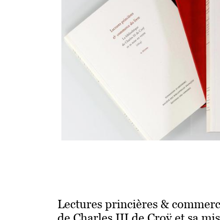
Lectures princières & commerce
de Charles III de Croÿ et sa mi