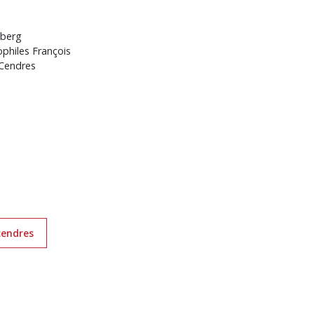
nberg
ophiles François
 Cendres
cendres