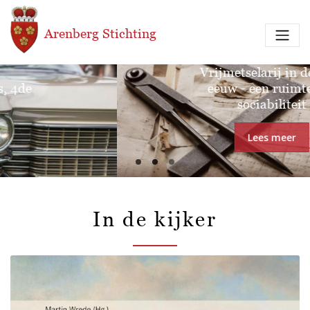
Overslaan en naar de inhoud gaan
Arenberg Stichting
Tentoonstelling:
Vrijmetselarij in de 18de
eeuw - een ruimte van
sociabiliteit
Lees meer
In de kijker