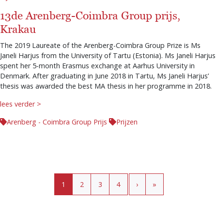
13de Arenberg-Coimbra Group prijs,
Krakau
The 2019 Laureate of the Arenberg-Coimbra Group Prize is Ms
Janeli Harjus from the University of Tartu (Estonia). Ms Janeli Harjus
spent her 5-month Erasmus exchange at Aarhus University in
Denmark. After graduating in June 2018 in Tartu, Ms Janeli Harjus’
thesis was awarded the best MA thesis in her programme in 2018.
lees verder >
Arenberg - Coimbra Group Prijs
Prijzen
Paginering
Huidige pagina
Pagina
Pagina
Pagina
›
»
1
2
3
4
›
»