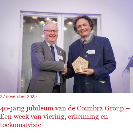
27 november 2025
40-jarig jubileum van de Coimbra Group –
Een week van viering, erkenning en
toekomstvisie