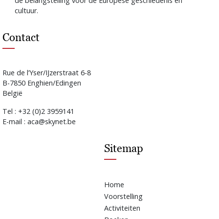
de belangstelling voor de Europese geschiedenis en
cultuur.
Contact
Rue de l’Yser/IJzerstraat 6-8
B-7850 Enghien/Edingen
België
Tel : +32 (0)2 3959141
E-mail : aca@skynet.be
Sitemap
Home
Voorstelling
Activiteiten