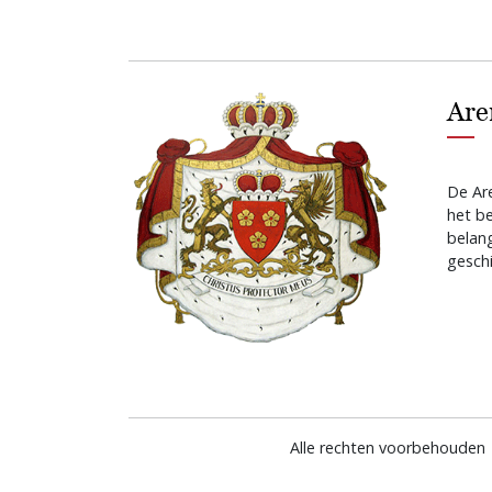
Are
De Are
het b
belan
geschi
Alle rechten voorbehouden 