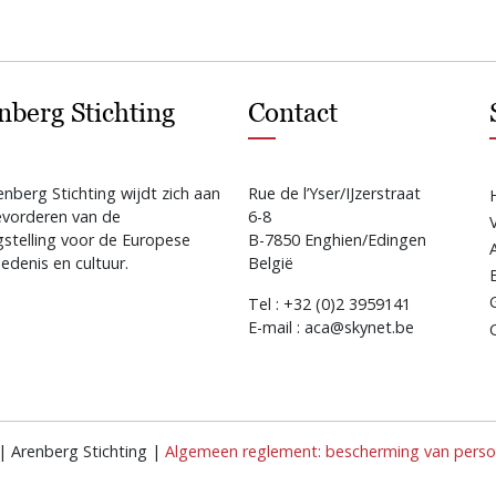
nberg Stichting
Contact
nberg Stichting wijdt zich aan
Rue de l’Yser/IJzerstraat
evorderen van de
6-8
gstelling voor de Europese
B-7850 Enghien/Edingen
edenis en cultuur.
België
Tel : +32 (0)2 3959141
E-mail : aca@skynet.be
| Arenberg Stichting |
Algemeen reglement: bescherming van persoo