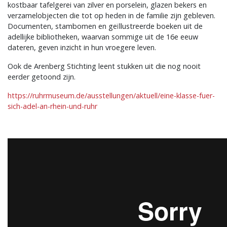
kostbaar tafelgerei van zilver en porselein, glazen bekers en
verzamelobjecten die tot op heden in de familie zijn gebleven.
Documenten, stambomen en geïllustreerde boeken uit de
adellijke bibliotheken, waarvan sommige uit de 16e eeuw
dateren, geven inzicht in hun vroegere leven.
Ook de Arenberg Stichting leent stukken uit die nog nooit
eerder getoond zijn.
https://ruhrmuseum.de/
ausstellungen/aktuell/eine-
klasse-fuer-
sich-adel-an-
rhein-und-ruhr