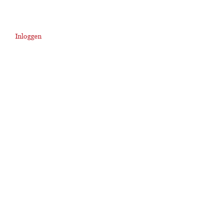
Inloggen
User
account
menu