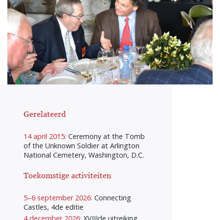
Gerelateerd
14 april 2015:
Ceremony at the Tomb
of the Unknown Soldier at Arlington
National Cemetery, Washington, D.C.
Toekomstige activiteiten
5–6 september 2026:
Connecting
Castles, 4de editie
4 december 2026:
XVIIIde uitreiking