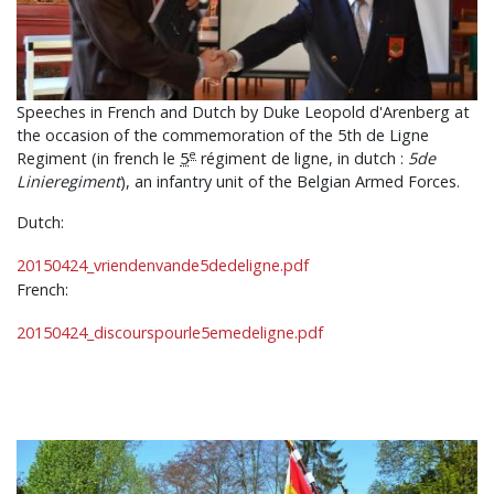
Speeches in French and Dutch by Duke Leopold d'Arenberg at
the occasion of the commemoration of the 5th de Ligne
e
Regiment (in french le
5
régiment de ligne, in dutch :
5de
Linieregiment
), an infantry unit of the Belgian Armed Forces.
Dutch:
20150424_vriendenvande5dedeligne.pdf
French:
20150424_discourspourle5emedeligne.pdf
Afbeelding