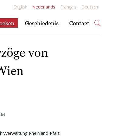
English
Nederlands
Français
Deutsch
oeken
Geschiedenis
Contact
rzöge von
 Wien
del
hivverwaltung Rheinland-Pfalz