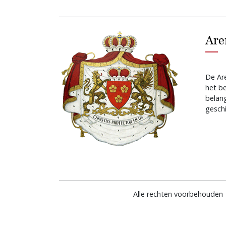
Are
De Are
het b
belan
geschi
Alle rechten voorbehouden 