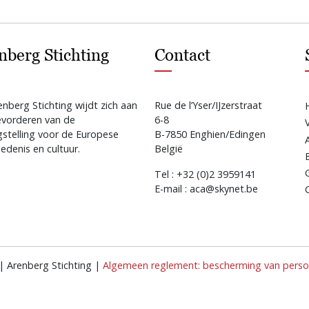
nberg Stichting
Contact
nberg Stichting wijdt zich aan
Rue de l’Yser/IJzerstraat
evorderen van de
6-8
gstelling voor de Europese
B-7850 Enghien/Edingen
edenis en cultuur.
België
Tel : +32 (0)2 3959141
E-mail : aca@skynet.be
| Arenberg Stichting |
Algemeen reglement: bescherming van persoo