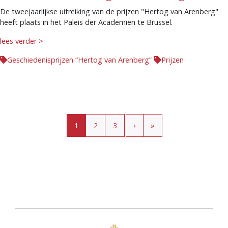
De tweejaarlijkse uitreiking van de prijzen "Hertog van Arenberg"
heeft plaats in het Paleis der Academiën te Brussel.
lees verder >
Geschiedenisprijzen “Hertog van Arenberg”
Prijzen
Paginering
Huidige pagina
Pagina
Pagina
›
»
1
2
3
›
»