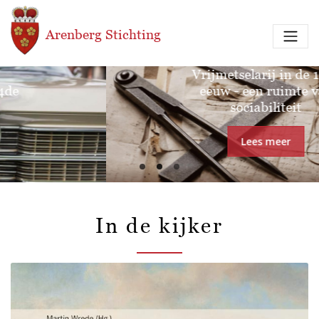
Overslaan en naar de inhoud gaan
Arenberg Stichting
Tentoonstelling:
Vrijmetselarij in de 18de
eeuw - een ruimte van
sociabiliteit
Lees meer
In de kijker