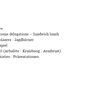
ye
lcome delegations – Sandwich lunch
blazers - Jagdhörner
spiel
ÿ (Arbalète - Kruisboog - Armbrust)
taties - Präsentationen