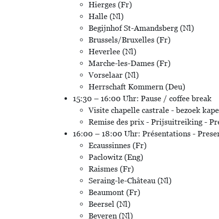
Hierges (Fr)
Halle (Nl)
Begijnhof St-Amandsberg (Nl)
Brussels/Bruxelles (Fr)
Heverlee (Nl)
Marche-les-Dames (Fr)
Vorselaar (Nl)
Herrschaft Kommern (Deu)
15:30 – 16:00 Uhr: Pause / coffee break
Visite chapelle castrale - bezoek kap
Remise des prix - Prijsuitreiking - P
16:00 – 18:00 Uhr: Présentations - Prese
Ecaussinnes (Fr)
Paclowitz (Eng)
Raismes (Fr)
Seraing-le-Château (Nl)
Beaumont (Fr)
Beersel (Nl)
Beveren (Nl)