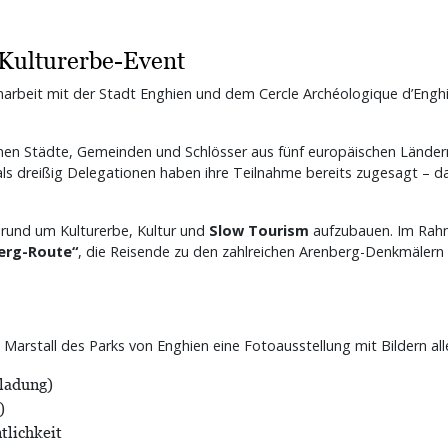
 Kulturerbe-Event
arbeit mit der Stadt Enghien und dem Cercle Archéologique d’Enghi
men Städte, Gemeinden und Schlösser aus fünf europäischen Länder
ls dreißig Delegationen haben ihre Teilnahme bereits zugesagt – da
 rund um Kulturerbe, Kultur und
Slow Tourism
aufzubauen. Im Rahm
erg-Route“
, die Reisende zu den zahlreichen Arenberg-Denkmälern 
m Marstall des Parks von Enghien eine Fotoausstellung mit Bildern a
nladung)
)
ntlichkeit