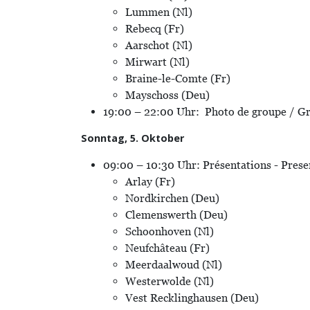
Lummen (Nl)
Rebecq (Fr)
Aarschot (Nl)
Mirwart (Nl)
Braine-le-Comte (Fr)
Mayschoss (Deu)
19:00 – 22:00 Uhr: Photo de groupe / Gr
Sonntag, 5. Oktober
09:00 – 10:30 Uhr: Présentations - Prese
Arlay (Fr)
Nordkirchen (Deu)
Clemenswerth (Deu)
Schoonhoven (Nl)
Neufchâteau (Fr)
Meerdaalwoud (Nl)
Westerwolde (Nl)
Vest Recklinghausen (Deu)