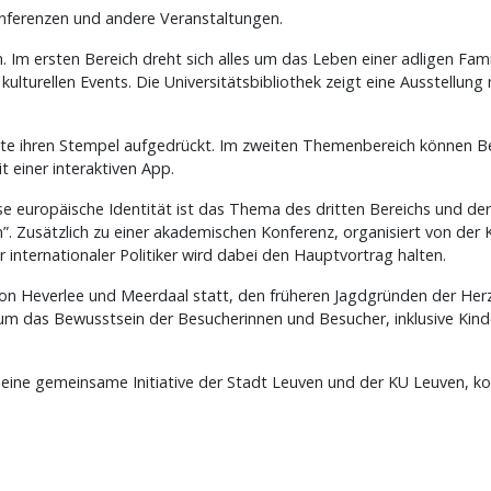
nferenzen und andere Veranstaltungen.
Im ersten Bereich dreht sich alles um das Leben einer adligen Fam
 kulturellen Events. Die Universitätsbibliothek zeigt eine Ausstellu
hte ihren Stempel aufgedrückt. Im zweiten Themenbereich können B
 einer interaktiven App.
se europäische Identität ist das Thema des dritten Bereichs und de
. Zusätzlich zu einer akademischen Konferenz, organisiert von der
nternationaler Politiker wird dabei den Hauptvortrag halten.
von Heverlee und Meerdaal statt, den früheren Jagdgründen der He
, um das Bewusstsein der Besucherinnen und Besucher, inklusive Kind
eine gemeinsame Initiative der Stadt Leuven und der KU Leuven, ko