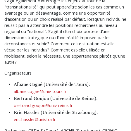
s’agit également d’interroger les enjeux autour de la
"transnationalité" qui peut apparaître selon les cas comme un
avantage ou un désavantage, comme une opportunité
d’ascension ou un choix réalisé par défaut, lorsqu’un individu ne
réussit pas à atteindre les positions recherchées au niveau
régional ou "national". S’agit-il d’un choix porteur d’une
dimension stratégique ou d’une réalité imposée par les
circonstances et subie? Comment cette situation est-elle
vécue par les individus? Comment est-elle utilisée en
mobilisant, selon la nécessité, une appartenance plutôt qu’une
autre?
Organisateurs
Albane Cogné (Université de Tours):
albane.cogne@univ-tours.fr
Bertrand Goujon (Université de Reims):
bertrand.goujon@univ-reims.fr
Eric Hassler (Université de Strasbourg):
eric.hassler@unistra.fr
Partenaires: CETHIS (Tours), ARCHE (Strasbourg), CERHIC