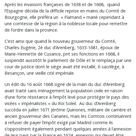
Après les invasions françaises de 1638 et de 1668, quand
l’Espagne décida de la difficile reprise en mains du Comté de
Bourgogne, elle préféra un « Flamand » marié cependant à
une comtesse de la région à la noblesse locale pour remettre
de l’ordre dans la province.
C’est ainsi que quand le nouveau gouverneur du Comté,
Charles-Eugène, 2è duc d’Arenberg, 1633-1681, époux de
Marie-Henriette de Cusance, prit ses fonctions en 1668, il
suspendit aussitôt le parlement de Dôle et le remplaça par une
cour de justice dont le siège avait été installé, ô sacrilège, à
Besançon, une vieille cité impériale.
Un édit du 16 août 1668 signé de la main du duc d’Arenberg
avait traité sans ménagement la population civile en raison
d’une forte résistance à l’impôt levé pour protéger le pays des
visées « impérialistes » du Roi Soleil. Au duc d’Arenberg
succéda en juillet 1671 Jérôme Quinones, militaire de carrière et
ancien gouverneur des Canaries, mais les Comtois continuèrent
à refuser de payer l’impôt exigé par Madrid comme ils
s’opposèrent également pendant quelques années à l’annexion
de leur pays par la France en 1674, annexion qui devait être