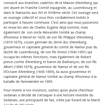
consacré aux branches cadettes de la Maison d’Arenberg qui
ont œuvré en Franche Comté espagnole, au Luxembourg et
dans le Namurois aux XVI et XVIIème siècle. Cet ouvrage sera
un ouvrage collectif et vous êtes cordialement invités à
participer à l’œuvre commune. C’est ainsi que nous passerons
en revue les vies de Charles-Eugène déjà nommé, mais
également de son oncle Alexandre tombé au champ
d’honneur à Wesel en 1629, de son fils Philippe d’Arenberg
(1619-1675), cousin germain du 2ème duc d’Arenberg,
gouverneur et capitaine général du comté de Namur puis du
duché de Luxembourg, de son fils Ernest (1643-1691) qui
occupa les mêmes fonctions, mais également de Robert
prince-comte d’Arenberg et baron de Barbançon, de son fils
Albert (1600-1674), gouverneur de Namur et de son fils
d’Octave d’Arenberg (1643-1693), lui aussi gouverneur et
capitaine général de Namur tombé au champ d’honneur à la
bataille de Neerwinden en 1693.
Pour revenir à nos moutons, sachez qu’un jeune chercheur
sedanais a décidé de s’attaquer à une histoire revisitée du
Sedanais, une principauté de fait, créée par Evrard de la Marck
à la fin du XIV siècle.