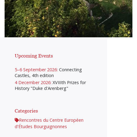
Upcoming Events
5–6 September 2026:
Connecting
Castles, 4th edition
4 December 2026:
XVIIIth Prizes for
History "Duke d'Arenberg"
Categories
Rencontres du Centre Européen
d'Études Bourguignonnes