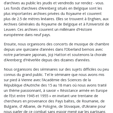
d’archives au public les jeudis et vendredis sur rendez - vous.
Les fonds d’archives d’Arenberg situés en Belgique sont les
plus importantes archives privées du Royaume et couvrent
plus de 2.5 de mètres linéaires. Elles se trouvent à Enghien, aux
Archives Générales du Royaume de Belgique et à l’Université de
Leuven. Ces archives couvrent un millénaire d’Histoire
européenne dans neuf pays.
Ensuite, nous organisons des concerts de musique de chambre
depuis une quinzaine d’années dans l’Oberland bernois avec
notre partenaire japonais, Joji Hattori et soutenons la chorale
d’Arenberg d’Héverlée depuis des dizaines d’années.
Nous organisons des séminaires sur des sujets difficiles ou peu
connus du grand public. Tel le séminaire que nous avons mis
sur pied à Vienne avec l’Académie des Sciences de la
République d’Autriche des 15 au 18 mars où nous avons traité
un thème passionnant, à savoir « Résistance armée en Europe
de l’Est entre 1945 et 1955 » en invitant une trentaine de
chercheurs en provenance des Pays baltes, de Roumanie, de
Bulgarie, d’ Albanie, de Pologne, de Slovaquie, d’Ukraine pour
nous parler de ce combat sans espoir mené par les partisans