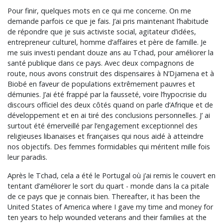
Pour finir, quelques mots en ce qui me concerne. On me
demande parfois ce que je fais. J’ai pris maintenant l’habitude
de répondre que je suis activiste social, agitateur d’idées,
entrepreneur culturel, homme d’affaires et père de famille. Je
me suis investi pendant douze ans au Tchad, pour améliorer la
santé publique dans ce pays. Avec deux compagnons de
route, nous avons construit des dispensaires à N’Djamena et à
Biobé en faveur de populations extrêmement pauvres et
démunies. J’ai été frappé par la fausseté, voire l’hypocrisie du
discours officiel des deux côtés quand on parle d’Afrique et de
développement et en ai tiré des conclusions personnelles. J’ ai
surtout été émerveillé par l’engagement exceptionnel des
religieuses libanaises et françaises qui nous aidé à atteindre
nos objectifs. Des femmes formidables qui méritent mille fois
leur paradis.
Après le Tchad, cela a été le Portugal où j’ai remis le couvert en
tentant d’améliorer le sort du quart - monde dans la ca pitale
de ce pays que je connais bien. Thereafter, it has been the
United States of America where I gave my time and money for
ten years to help wounded veterans and their families at the