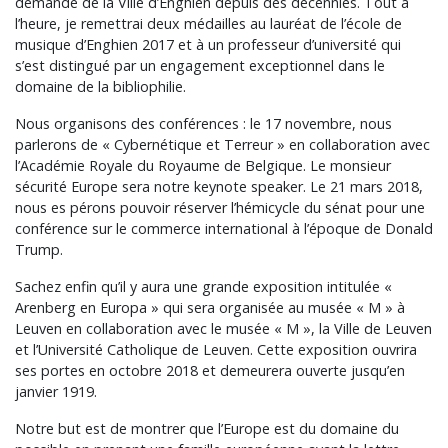
demande de la Ville d’Enghien depuis des décennies. Tout à
l’heure, je remettrai deux médailles au lauréat de l’école de
musique d’Enghien 2017 et à un professeur d’université qui
s’est distingué par un engagement exceptionnel dans le
domaine de la bibliophilie.
Nous organisons des conférences : le 17 novembre, nous
parlerons de « Cybernétique et Terreur » en collaboration avec
l’Académie Royale du Royaume de Belgique. Le monsieur
sécurité Europe sera notre keynote speaker. Le 21 mars 2018,
nous es pérons pouvoir réserver l’hémicycle du sénat pour une
conférence sur le commerce international à l’époque de Donald
Trump.
Sachez enfin qu’il y aura une grande exposition intitulée «
Arenberg en Europa » qui sera organisée au musée « M » à
Leuven en collaboration avec le musée « M », la Ville de Leuven
et l’Université Catholique de Leuven. Cette exposition ouvrira
ses portes en octobre 2018 et demeurera ouverte jusqu’en
janvier 1919.
Notre but est de montrer que l’Europe est du domaine du