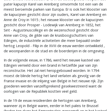
pater kapucijn Karel van Arenberg omvormde tot een van de
meest beroemde parken van Europa. Er is ook het klooster van
de kapucijnen gesticht door zijn ouders, Karel van Arenberg en
Anne de Croy in 1615 ; het nieuwe klooster van de kapucijnen
gesticht door Prosper - Lodewijk van Arenberg in 1852, het
Sint - Augustinuscollege en de wezenschool gesticht door
Anne van Croy, de gilde van de kruisboogschutters van
Edingen, de industriële activiteiten die meer bepaald onder
hertog Leopold - Filip in de XVIII de eeuw werden ontwikkeld ,
de woonpanden in de stad en de boerderijen in de omgeving.
In de volgende eeuw, in 1786, werd het nieuwe kasteel van
Edingen vernield door een brand in hetzelfde jaar van zijn
reconstructie. Het zal niet heropgebouwd worden. In 1794
moest de blinde hertog het land verlaten als gevolg van de
Franse invasie en de inlijving van België in het nieuwe rijk. Zijn
goederen werden vanzelfsprekend gesekwestreerd want de
oorlogen van de Republiek kostten veel geld.
In de 19 de eeuw resideerden de hertogen van Arenberg,
wanneer zij in België waren, eerder in het paleis te Brussel
(heden ten dage het Egmontpaleis genoemd) en in het kasteel