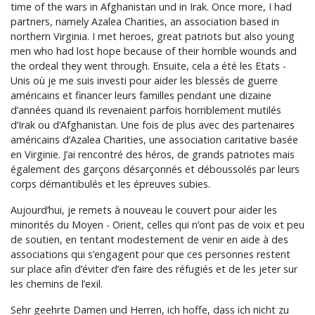
time of the wars in Afghanistan und in Irak. Once more, I had
partners, namely Azalea Charities, an association based in
northern Virginia. I met heroes, great patriots but also young
men who had lost hope because of their horrible wounds and
the ordeal they went through. Ensuite, cela a été les Etats -
Unis où je me suis investi pour aider les blessés de guerre
américains et financer leurs familles pendant une dizaine
d’années quand ils revenaient parfois horriblement mutilés
d’Irak ou d’Afghanistan. Une fois de plus avec des partenaires
américains d’Azalea Charities, une association caritative basée
en Virginie. J’ai rencontré des héros, de grands patriotes mais
également des garçons désarçonnés et déboussolés par leurs
corps démantibulés et les épreuves subies.
Aujourd’hui, je remets à nouveau le couvert pour aider les
minorités du Moyen - Orient, celles qui n’ont pas de voix et peu
de soutien, en tentant modestement de venir en aide à des
associations qui s’engagent pour que ces personnes restent
sur place afin d’éviter d’en faire des réfugiés et de les jeter sur
les chemins de l’exil.
Sehr geehrte Damen und Herren, ich hoffe, dass ich nicht zu