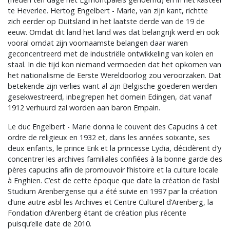
te Heverlee. Hertog Engelbert - Marie, van zijn kant, richtte
zich eerder op Duitsland in het laatste derde van de 19 de
eeuw. Omdat dit land het land was dat belangrijk werd en ook
vooral omdat zijn voornaamste belangen daar waren
geconcentreerd met de industriële ontwikkeling van kolen en
staal. In die tijd kon niemand vermoeden dat het opkomen van
het nationalisme de Eerste Wereldoorlog zou veroorzaken. Dat
betekende zijn verlies want al zijn Belgische goederen werden
gesekwestreerd, inbegrepen het domein Edingen, dat vanaf
1912 verhuurd zal worden aan baron Empain.
Le duc Engelbert - Marie donna le couvent des Capucins à cet
ordre de religieux en 1932 et, dans les années soixante, ses
deux enfants, le prince Erik et la princesse Lydia, décidèrent d’y
concentrer les archives familiales confiées à la bonne garde des
pères capucins afin de promouvoir l’histoire et la culture locale
à Enghien. C’est de cette époque que date la création de l’asbl
Studium Arenbergense qui a été suivie en 1997 par la création
d’une autre asbl les Archives et Centre Culturel d’Arenberg, la
Fondation d’Arenberg étant de création plus récente
puisqu’elle date de 2010.