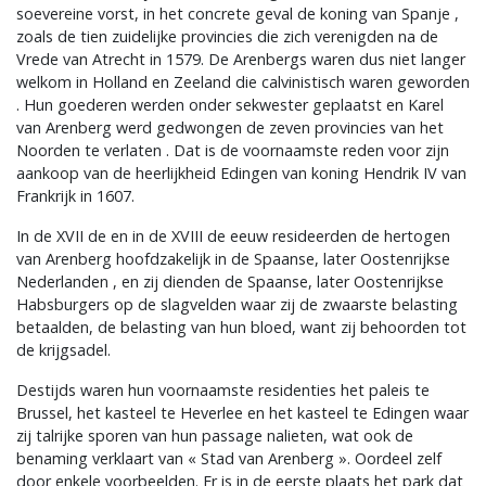
soevereine vorst, in het concrete geval de koning van Spanje ,
zoals de tien zuidelijke provincies die zich verenigden na de
Vrede van Atrecht in 1579. De Arenbergs waren dus niet langer
welkom in Holland en Zeeland die calvinistisch waren geworden
. Hun goederen werden onder sekwester geplaatst en Karel
van Arenberg werd gedwongen de zeven provincies van het
Noorden te verlaten . Dat is de voornaamste reden voor zijn
aankoop van de heerlijkheid Edingen van koning Hendrik IV van
Frankrijk in 1607.
In de XVII de en in de XVIII de eeuw resideerden de hertogen
van Arenberg hoofdzakelijk in de Spaanse, later Oostenrijkse
Nederlanden , en zij dienden de Spaanse, later Oostenrijkse
Habsburgers op de slagvelden waar zij de zwaarste belasting
betaalden, de belasting van hun bloed, want zij behoorden tot
de krijgsadel.
Destijds waren hun voornaamste residenties het paleis te
Brussel, het kasteel te Heverlee en het kasteel te Edingen waar
zij talrijke sporen van hun passage nalieten, wat ook de
benaming verklaart van « Stad van Arenberg ». Oordeel zelf
door enkele voorbeelden. Er is in de eerste plaats het park dat