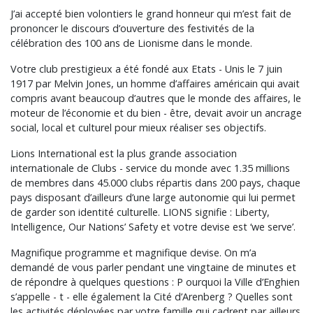
J’ai accepté bien volontiers le grand honneur qui m’est fait de
prononcer le discours d’ouverture des festivités de la
célébration des 100 ans de Lionisme dans le monde.
Votre club prestigieux a été fondé aux Etats - Unis le 7 juin
1917 par Melvin Jones, un homme d’affaires américain qui avait
compris avant beaucoup d’autres que le monde des affaires, le
moteur de l’économie et du bien - être, devait avoir un ancrage
social, local et culturel pour mieux réaliser ses objectifs.
Lions International est la plus grande association
internationale de Clubs - service du monde avec 1.35 millions
de membres dans 45.000 clubs répartis dans 200 pays, chaque
pays disposant d’ailleurs d’une large autonomie qui lui permet
de garder son identité culturelle. LIONS signifie : Liberty,
Intelligence, Our Nations’ Safety et votre devise est ‘we serve’.
Magnifique programme et magnifique devise. On m’a
demandé de vous parler pendant une vingtaine de minutes et
de répondre à quelques questions : P ourquoi la Ville d’Enghien
s’appelle - t - elle également la Cité d’Arenberg ? Quelles sont
les activités déployées par votre famille qui cadrent par ailleurs