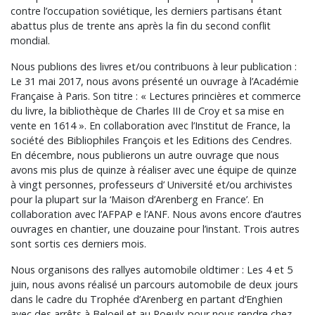
contre l’occupation soviétique, les derniers partisans étant
abattus plus de trente ans après la fin du second conflit
mondial.
Nous publions des livres et/ou contribuons à leur publication :
Le 31 mai 2017, nous avons présenté un ouvrage à l’Académie
Française à Paris. Son titre : « Lectures princières et commerce
du livre, la bibliothèque de Charles III de Croy et sa mise en
vente en 1614 ». En collaboration avec l’Institut de France, la
société des Bibliophiles François et les Editions des Cendres.
En décembre, nous publierons un autre ouvrage que nous
avons mis plus de quinze à réaliser avec une équipe de quinze
à vingt personnes, professeurs d’ Université et/ou archivistes
pour la plupart sur la ‘Maison d’Arenberg en France’. En
collaboration avec l’AFPAP e l’ANF. Nous avons encore d’autres
ouvrages en chantier, une douzaine pour l’instant. Trois autres
sont sortis ces derniers mois.
Nous organisons des rallyes automobile oldtimer : Les 4 et 5
juin, nous avons réalisé un parcours automobile de deux jours
dans le cadre du Trophée d’Arenberg en partant d’Enghien
avec des arrêts à Beloeil et au Roeulx pour nous rendre chez