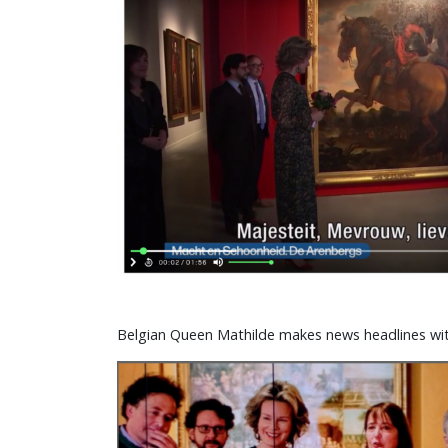
Belgian Queen Mathilde makes news headlines wi
Image