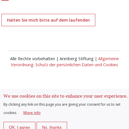
Halten Sie mich bitte auf dem laufenden
Alle Rechte vorbehalten | Arenberg Stiftung |
Allgemeine
Verordnung: Schutz der persönlichen Daten und Cookies
We use cookies on this site to enhance your user experience.
By clicking any link on this page you are giving your consent for us to set
Anmelden
User
cookies.
More info
account
OK, I agree
No, thanks