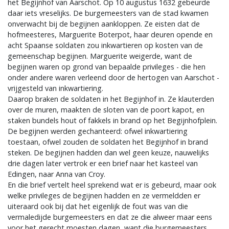
het Begijnhof van Aarschot. Op 10 augustus 1632 gebeurde
daar iets vreselijks. De burgemeesters van de stad kwamen
onverwacht bij de begijnen aankloppen. Ze eisten dat de
hofmeesteres, Marguerite Boterpot, haar deuren opende en
acht Spaanse soldaten zou inkwartieren op kosten van de
gemeenschap begijnen. Marguerite weigerde, want de
begijnen waren op grond van bepaalde privileges - die hen
onder andere waren verleend door de hertogen van Aarschot -
vrijgesteld van inkwartiering.
Daarop braken de soldaten in het Begijnhof in. Ze klauterden
over de muren, maakten de sloten van de poort kapot, en
staken bundels hout of fakkels in brand op het Begijnhofplein.
De begijnen werden gechanteerd: ofwel inkwartiering
toestaan, ofwel zouden de soldaten het Begijnhof in brand
steken. De begijnen hadden dan wel geen keuze, nauwelijks
drie dagen later vertrok er een brief naar het kasteel van
Edingen, naar Anna van Croy.
En die brief vertelt heel sprekend wat er is gebeurd, maar ook
welke privileges de begijnen hadden en ze vermeldden er
uiteraard ook bij dat het eigenlijk de fout was van die
vermaledijde burgemeesters en dat ze die alweer maar eens
voor het gerecht moesten dagen, want die burgemeesters