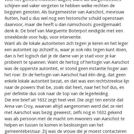
schijnen wel vaker vergeten te hebben welke rechten de
begijnen genoten. Als burgemeester van Aarschot, mevrouw
Rutten, had u dus wel nog een historische schuld openstaan
daarvoor, maar die heeft u dan ruimschoots goedgemaakt
denk ik. De brief van Marguerite Boterpot eindigde met een
smeekbede voor hulp, voor interventie.
Want als de lokale autoriteiten zich tegen je keren en het leger
een autoriteit op zichzelf is, waar je ook niks tegen kunt doen,
dan is het logisch dat je de dame van je stad voor je kar
probeert te spannen. Want de hertog of hertogin van Aarschot
was de opperste autoriteit, er stond geen instantie hoger aan
het roer. En de hertogin van Aarschot had één ding, dat geen
enkele lokale autoriteit bezat, en dat was een rechtstreekse lijn
naar de powers that be, zoals dat heet, naar het hof dus, en
per definitie dus ook naar de top van de legerleiding.
Die ene brief uit 1632 zegt heel veel. Die zegt ten eerste dat
Anna van Croy, waarvan altijd aangenomen werd dat ze niet
met Aarschot was bezig geweest, zelfs nog in 1632 gekend
was als persoon met de macht om inwoners van Aarschot te
helpen en tussen te komen in beslissingen van het
gemeentebestuur. Zij was de vrouw die je moest contacteren