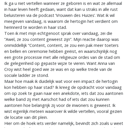
Ik ga u niet vertellen wanneer ze geboren is en wat ze allemaal
in haar leven heeft gedaan, want dat kan u straks in alle rust
beluisteren via de podcast ‘Vrouwen des Huizes’. Wat ik wil
meegeven vandaag, is waarom de hertogin het verdient om
herinnerd te worden in haar stad.
Toen ik met mijn echtgenoot sprak over vandaag, zei die
“Awel, ze zou content geweest zijn”. Mijn reactie daarop was
onmiddellijk “Content, content, ze zou een pak meer toeters
en bellen en ceremonie hebben geëist, en waarschijnlijk nog
een grote processie met alle religieuze ordes van de stad om
de gelegenheid op gepaste wijze te vieren. Want Anna van
Croy wist heel goed wie ze was en op welke trede van de
sociale ladder ze stond.
Maar hoe maak ik duidelijk wat voor een impact de hertogin
kon hebben op haar stad? Ik kreeg de opdracht voor vandaag
om op zoek te gaan naar een anekdote, iets dat zou aantonen
welke band zij met Aarschot had of iets dat zou kunnen
aantonen hoe belangrijk zij voor de inwoners is geweest. Ik
wist eigenlijk meteen waarover ik wilde vertellen, vooral gezien
de locatie van dit plein.
Hier om de hoek iets verder namelijk, bevindt zich zoals u weet