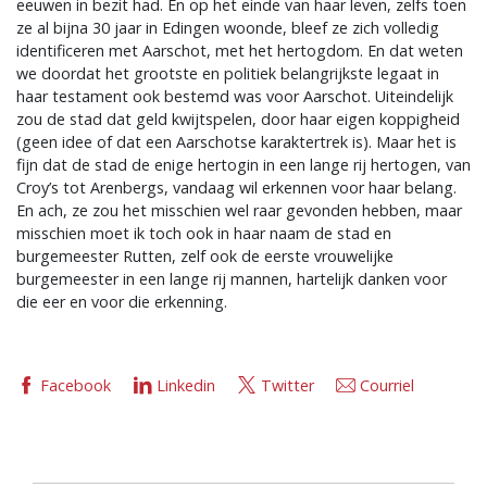
eeuwen in bezit had. En op het einde van haar leven, zelfs toen
ze al bijna 30 jaar in Edingen woonde, bleef ze zich volledig
identificeren met Aarschot, met het hertogdom. En dat weten
we doordat het grootste en politiek belangrijkste legaat in
haar testament ook bestemd was voor Aarschot. Uiteindelijk
zou de stad dat geld kwijtspelen, door haar eigen koppigheid
(geen idee of dat een Aarschotse karaktertrek is). Maar het is
fijn dat de stad de enige hertogin in een lange rij hertogen, van
Croy’s tot Arenbergs, vandaag wil erkennen voor haar belang.
En ach, ze zou het misschien wel raar gevonden hebben, maar
misschien moet ik toch ook in haar naam de stad en
burgemeester Rutten, zelf ook de eerste vrouwelijke
burgemeester in een lange rij mannen, hartelijk danken voor
die eer en voor die erkenning.
Facebook
Linkedin
Twitter
Courriel