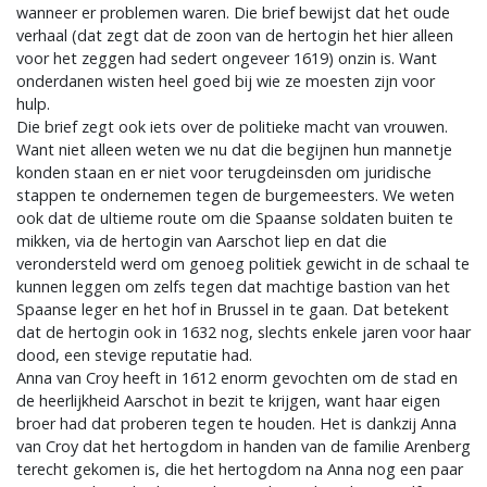
wanneer er problemen waren. Die brief bewijst dat het oude
verhaal (dat zegt dat de zoon van de hertogin het hier alleen
voor het zeggen had sedert ongeveer 1619) onzin is. Want
onderdanen wisten heel goed bij wie ze moesten zijn voor
hulp.
Die brief zegt ook iets over de politieke macht van vrouwen.
Want niet alleen weten we nu dat die begijnen hun mannetje
konden staan en er niet voor terugdeinsden om juridische
stappen te ondernemen tegen de burgemeesters. We weten
ook dat de ultieme route om die Spaanse soldaten buiten te
mikken, via de hertogin van Aarschot liep en dat die
verondersteld werd om genoeg politiek gewicht in de schaal te
kunnen leggen om zelfs tegen dat machtige bastion van het
Spaanse leger en het hof in Brussel in te gaan. Dat betekent
dat de hertogin ook in 1632 nog, slechts enkele jaren voor haar
dood, een stevige reputatie had.
Anna van Croy heeft in 1612 enorm gevochten om de stad en
de heerlijkheid Aarschot in bezit te krijgen, want haar eigen
broer had dat proberen tegen te houden. Het is dankzij Anna
van Croy dat het hertogdom in handen van de familie Arenberg
terecht gekomen is, die het hertogdom na Anna nog een paar