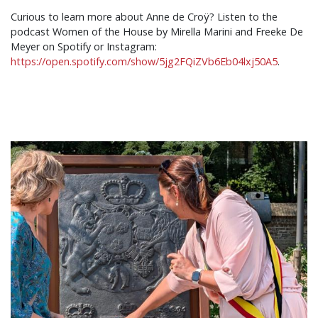
Curious to learn more about Anne de Croÿ? Listen to the
podcast Women of the House by Mirella Marini and Freeke De
Meyer on Spotify or Instagram:
https://open.spotify.com/show/5jg2FQiZVb6Eb04lxj50A5
.
Afbeelding