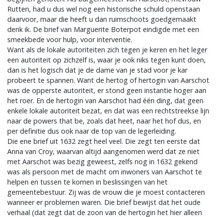
Rutten, had u dus wel nog een historische schuld openstaan
daarvoor, maar die heeft u dan ruimschoots goedgemaakt
denk ik. De brief van Marguerite Boterpot eindigde met een
smeekbede voor hulp, voor interventie.
Want als de lokale autoriteiten zich tegen je keren en het leger
een autoriteit op zichzelf is, waar je ook niks tegen kunt doen,
dan is het logisch dat je de dame van je stad voor je kar
probeert te spannen. Want de hertog of hertogin van Aarschot
was de opperste autoriteit, er stond geen instantie hoger aan
het roer. En de hertogin van Aarschot had één ding, dat geen
enkele lokale autoriteit bezat, en dat was een rechtstreekse lijn
naar de powers that be, zoals dat heet, naar het hof dus, en
per definitie dus ook naar de top van de legerleiding.
Die ene brief uit 1632 zegt heel veel. Die zegt ten eerste dat
Anna van Croy, waarvan altijd aangenomen werd dat ze niet
met Aarschot was bezig geweest, zelfs nog in 1632 gekend
was als persoon met de macht om inwoners van Aarschot te
helpen en tussen te komen in beslissingen van het
gemeentebestuur. Zij was de vrouw die je moest contacteren
wanneer er problemen waren. Die brief bewijst dat het oude
verhaal (dat zegt dat de zoon van de hertogin het hier alleen