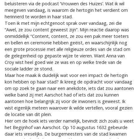
beluisteren via de podcast ‘Vrouwen des Huizes’. Wat ik wil
meegeven vandaag, is waarom de hertogin het verdient om
herinnerd te worden in haar stad.
Toen ik met mijn echtgenoot sprak over vandaag, zei die
“Awel, ze zou content geweest zijn”. Mijn reactie daarop was
onmiddellijk “Content, content, ze zou een pak meer toeters
en bellen en ceremonie hebben geëist, en waarschijnlijk nog
een grote processie met alle religieuze ordes van de stad om
de gelegenheid op gepaste wijze te vieren. Want Anna van
Croy wist heel goed wie ze was en op welke trede van de
sociale ladder ze stond.
Maar hoe maak ik duidelijk wat voor een impact de hertogin
kon hebben op haar stad? Ik kreeg de opdracht voor vandaag
om op zoek te gaan naar een anekdote, iets dat zou aantonen
welke band zij met Aarschot had of iets dat zou kunnen
aantonen hoe belangrijk zij voor de inwoners is geweest. Ik
wist eigenlijk meteen waarover ik wilde vertellen, vooral gezien
de locatie van dit plein.
Hier om de hoek iets verder namelijk, bevindt zich zoals u weet
het Begijnhof van Aarschot. Op 10 augustus 1632 gebeurde
daar iets vreselijks. De burgemeesters van de stad kwamen