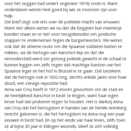
voor het zeggen had sedert ongeveer 1619) onzin is. Want
onderdanen wisten heel goed bij wie ze moesten zijn voor
hulp.
Die brief zegt ook iets over de politieke macht van vrouwen.
Want niet alleen weten we nu dat die begijnen hun mannetje
konden staan en er niet voor terugdeinsden om juridische
stappen te ondernemen tegen de burgemeesters. We weten
ook dat de ultieme route om die Spaanse soldaten buiten te
mikken, via de hertogin van Aarschot liep en dat die
verondersteld werd om genoeg politiek gewicht in de schaal te
kunnen leggen om zelfs tegen dat machtige bastion van het
Spaanse leger en het hof in Brussel in te gaan. Dat betekent
dat de hertogin ook in 1632 nog, slechts enkele jaren voor haar
dood, een stevige reputatie had.
Anna van Croy heeft in 1612 enorm gevochten om de stad en
de heerlijkheid Aarschot in bezit te krijgen, want haar eigen
broer had dat proberen tegen te houden. Het is dankzij Anna
van Croy dat het hertogdom in handen van de familie Arenberg
terecht gekomen is, die het hertogdom na Anna nog een paar
eeuwen in bezit had. En op het einde van haar leven, zelfs toen
ze al bijna 30 jaar in Edingen woonde, bleef ze zich volledig