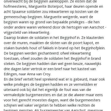
onverwacht bij de begijnen aankloppen. Ze eisten dat de
hofmeesteres, Marguerite Boterpot, haar deuren opende en
acht Spaanse soldaten zou inkwartieren op kosten van de
gemeenschap begijnen. Marguerite weigerde, want de
begijnen waren op grond van bepaalde privileges - die hen
onder andere waren verleend door de hertogen van Aarschot -
vrijgesteld van inkwartiering.
Daarop braken de soldaten in het Begijnhof in. Ze klauterden
over de muren, maakten de sloten van de poort kapot, en
staken bundels hout of fakkels in brand op het Begijnhofplein.
De begijnen werden gechanteerd: ofwel inkwartiering
toestaan, ofwel zouden de soldaten het Begijnhof in brand
steken. De begijnen hadden dan wel geen keuze, nauwelijks
drie dagen later vertrok er een brief naar het kasteel van
Edingen, naar Anna van Croy.
En die brief vertelt heel sprekend wat er is gebeurd, maar ook
welke privileges de begijnen hadden en ze vermeldden er
uiteraard ook bij dat het eigenlijk de fout was van die
vermaledijde burgemeesters en dat ze die alweer maar eens
voor het gerecht moesten dagen, want die burgemeesters
schijnen wel vaker vergeten te hebben welke rechten de
begijnen genoten. Als burgemeester van Aarschot, mevrouw