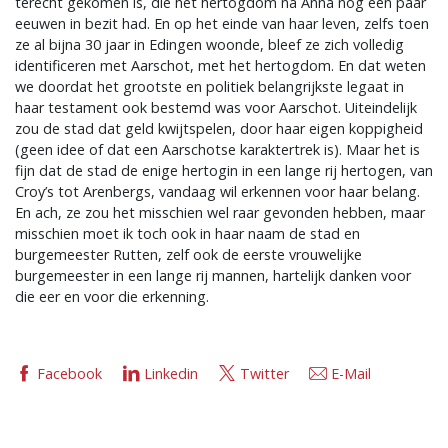
terecht gekomen is, die het hertogdom na Anna nog een paar
eeuwen in bezit had. En op het einde van haar leven, zelfs toen
ze al bijna 30 jaar in Edingen woonde, bleef ze zich volledig
identificeren met Aarschot, met het hertogdom. En dat weten
we doordat het grootste en politiek belangrijkste legaat in
haar testament ook bestemd was voor Aarschot. Uiteindelijk
zou de stad dat geld kwijtspelen, door haar eigen koppigheid
(geen idee of dat een Aarschotse karaktertrek is). Maar het is
fijn dat de stad de enige hertogin in een lange rij hertogen, van
Croy’s tot Arenbergs, vandaag wil erkennen voor haar belang.
En ach, ze zou het misschien wel raar gevonden hebben, maar
misschien moet ik toch ook in haar naam de stad en
burgemeester Rutten, zelf ook de eerste vrouwelijke
burgemeester in een lange rij mannen, hartelijk danken voor
die eer en voor die erkenning.
Facebook
Linkedin
Twitter
E-Mail