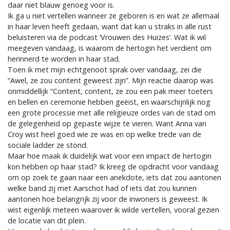
daar niet blauw genoeg voor is.
Ik ga u niet vertellen wanneer ze geboren is en wat ze allemaal
in haar leven heeft gedaan, want dat kan u straks in alle rust
beluisteren via de podcast ‘Vrouwen des Huizes’. Wat ik wil
meegeven vandaag, is waarom de hertogin het verdient om
herinnerd te worden in haar stad.
Toen ik met mijn echtgenoot sprak over vandaag, zei die
“Awel, ze zou content geweest zijn”. Mijn reactie daarop was
onmiddellijk “Content, content, ze zou een pak meer toeters
en bellen en ceremonie hebben geëist, en waarschijnlijk nog
een grote processie met alle religieuze ordes van de stad om
de gelegenheid op gepaste wijze te vieren. Want Anna van
Croy wist heel goed wie ze was en op welke trede van de
sociale ladder ze stond.
Maar hoe maak ik duidelijk wat voor een impact de hertogin
kon hebben op haar stad? Ik kreeg de opdracht voor vandaag
om op zoek te gaan naar een anekdote, iets dat zou aantonen
welke band zij met Aarschot had of iets dat zou kunnen
aantonen hoe belangrijk zij voor de inwoners is geweest. Ik
wist eigenlijk meteen waarover ik wilde vertellen, vooral gezien
de locatie van dit plein.