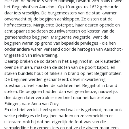
Hier om de hoek iets verder namelijk, bevindt zich zoals u weet
het Begijnhof van Aarschot. Op 10 augustus 1632 gebeurde
daar iets vreselijks. De burgemeesters van de stad kwamen
onverwacht bij de begijnen aankloppen. Ze eisten dat de
hofmeesteres, Marguerite Boterpot, haar deuren opende en
acht Spaanse soldaten zou inkwartieren op kosten van de
gemeenschap begijnen. Marguerite weigerde, want de
begijnen waren op grond van bepaalde privileges - die hen
onder andere waren verleend door de hertogen van Aarschot -
vrijgesteld van inkwartiering.
Daarop braken de soldaten in het Begijnhof in. Ze klauterden
over de muren, maakten de sloten van de poort kapot, en
staken bundels hout of fakkels in brand op het Begijnhofplein.
De begijnen werden gechanteerd: ofwel inkwartiering
toestaan, ofwel zouden de soldaten het Begijnhof in brand
steken. De begijnen hadden dan wel geen keuze, nauwelijks
drie dagen later vertrok er een brief naar het kasteel van
Edingen, naar Anna van Croy.
En die brief vertelt heel sprekend wat er is gebeurd, maar ook
welke privileges de begijnen hadden en ze vermeldden er
uiteraard ook bij dat het eigenlijk de fout was van die
vermaledijde burgemeesters en dat ze die alweer maar eens