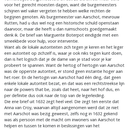
voor het gerecht moesten dagen, want die burgemeesters
schijnen wel vaker vergeten te hebben welke rechten de
begijnen genoten. Als burgemeester van Aarschot, mevrouw
Rutten, had u dus wel nog een historische schuld openstaan
daarvoor, maar die heeft u dan ruimschoots goedgemaakt
denk ik. De brief van Marguerite Boterpot eindigde met een
smeekbede voor hulp, voor interventie.
Want als de lokale autoriteiten zich tegen je keren en het leger
een autoriteit op zichzelf is, waar je ook niks tegen kunt doen,
dan is het logisch dat je de dame van je stad voor je kar
probeert te spannen. Want de hertog of hertogin van Aarschot
was de opperste autoriteit, er stond geen instantie hoger aan
het roer. En de hertogin van Aarschot had één ding, dat geen
enkele lokale autoriteit bezat, en dat was een rechtstreekse lijn
naar de powers that be, zoals dat heet, naar het hof dus, en
per definitie dus ook naar de top van de legerleiding.
Die ene brief uit 1632 zegt heel veel. Die zegt ten eerste dat
Anna van Croy, waarvan altijd aangenomen werd dat ze niet
met Aarschot was bezig geweest, zelfs nog in 1632 gekend
was als persoon met de macht om inwoners van Aarschot te
helpen en tussen te komen in beslissingen van het