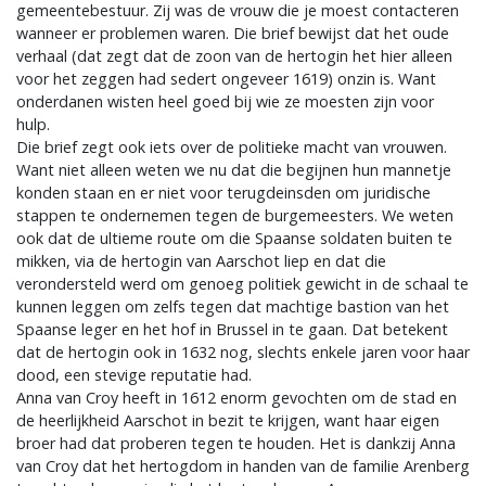
gemeentebestuur. Zij was de vrouw die je moest contacteren
wanneer er problemen waren. Die brief bewijst dat het oude
verhaal (dat zegt dat de zoon van de hertogin het hier alleen
voor het zeggen had sedert ongeveer 1619) onzin is. Want
onderdanen wisten heel goed bij wie ze moesten zijn voor
hulp.
Die brief zegt ook iets over de politieke macht van vrouwen.
Want niet alleen weten we nu dat die begijnen hun mannetje
konden staan en er niet voor terugdeinsden om juridische
stappen te ondernemen tegen de burgemeesters. We weten
ook dat de ultieme route om die Spaanse soldaten buiten te
mikken, via de hertogin van Aarschot liep en dat die
verondersteld werd om genoeg politiek gewicht in de schaal te
kunnen leggen om zelfs tegen dat machtige bastion van het
Spaanse leger en het hof in Brussel in te gaan. Dat betekent
dat de hertogin ook in 1632 nog, slechts enkele jaren voor haar
dood, een stevige reputatie had.
Anna van Croy heeft in 1612 enorm gevochten om de stad en
de heerlijkheid Aarschot in bezit te krijgen, want haar eigen
broer had dat proberen tegen te houden. Het is dankzij Anna
van Croy dat het hertogdom in handen van de familie Arenberg