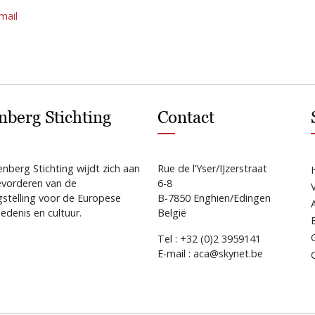
mail
nberg Stichting
Contact
nberg Stichting wijdt zich aan
Rue de l’Yser/IJzerstraat
evorderen van de
6-8
gstelling voor de Europese
B-7850 Enghien/Edingen
edenis en cultuur.
België
Tel : +32 (0)2 3959141
E-mail : aca@skynet.be