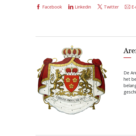
Facebook
Linkedin
Twitter
E-
Are
De Are
het b
belan
geschi