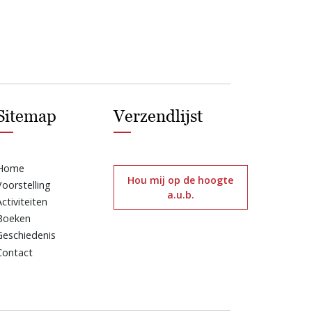
Sitemap
Verzendlijst
Home
Hou mij op de hoogte
Voorstelling
a.u.b.
Activiteiten
Boeken
Geschiedenis
Contact