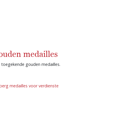
ouden medailles
an toegekende gouden medailles.
berg medailles voor verdienste