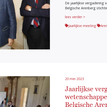
De jaarlijkse vergadering 
Belgische Arenberg stichti
lees verder >
Jaarlijkse meeting
Are
20 mei 2023
Jaarlijkse ver
wetenschappel
Belgische Aren