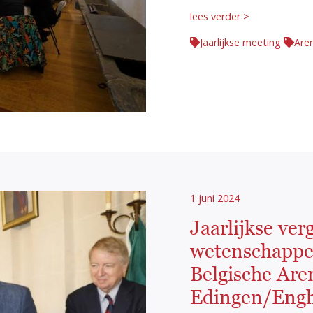
lees verder >
Jaarlijkse meeting
Are
1 juni 2024
Jaarlijkse ver
wetenschappel
Belgische Aren
Edingen/Eng