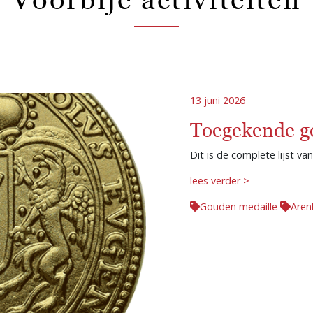
13 juni 2026
Toegekende g
Dit is de complete lijst v
lees verder >
Gouden medaille
Aren