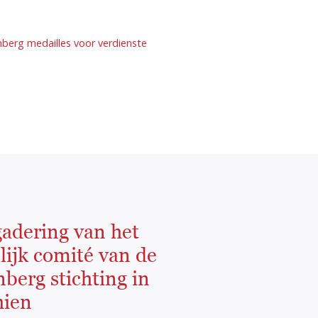
nberg medailles voor verdienste
gadering van het
ijk comité van de
berg stichting in
hien