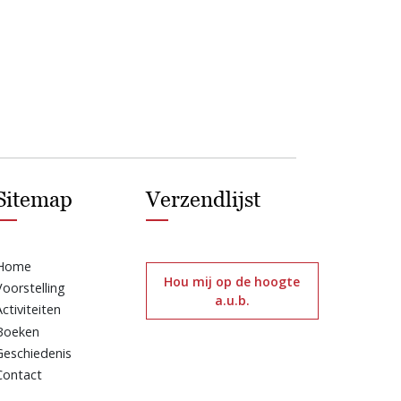
Sitemap
Verzendlijst
Home
Hou mij op de hoogte
Voorstelling
a.u.b.
Activiteiten
Boeken
Geschiedenis
Contact