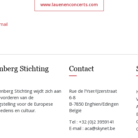
www.lauenenconcerts.com
mail
nberg Stichting
Contact
nberg Stichting wijdt zich aan
Rue de l’Yser/IJzerstraat
evorderen van de
6-8
gstelling voor de Europese
B-7850 Enghien/Edingen
edenis en cultuur.
België
Tel : +32 (0)2 3959141
E-mail : aca@skynet.be