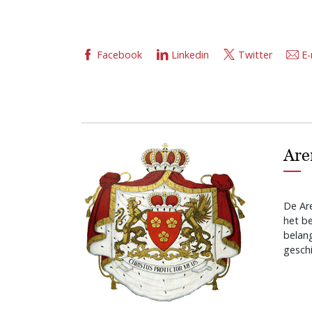
Facebook
Linkedin
Twitter
E-
Are
De Are
het b
belan
geschi