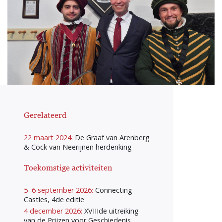
Gerelateerd
22 maart 2024:
De Graaf van Arenberg
& Cock van Neerijnen herdenking
Toekomstige activiteiten
5–6 september 2026:
Connecting
Castles, 4de editie
4 december 2026:
XVIIIde uitreiking
van de Prijzen voor Geschiedenis