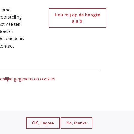
Home
Hou mij op de hoogte
Voorstelling
a.u.b.
Activiteiten
Boeken
Geschiedenis
Contact
nlijke gegevens en cookies
OK, I agree
No, thanks