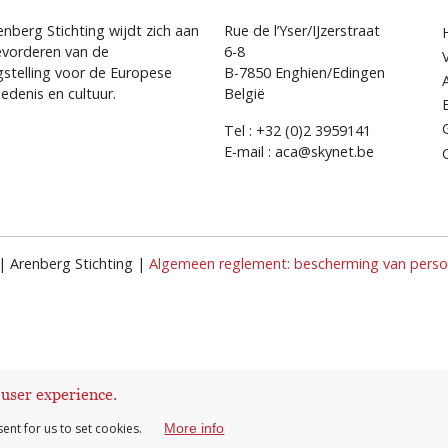
nberg Stichting wijdt zich aan
Rue de l’Yser/IJzerstraat
evorderen van de
6-8
gstelling voor de Europese
B-7850 Enghien/Edingen
edenis en cultuur.
België
Tel : +32 (0)2 3959141
E-mail : aca@skynet.be
| Arenberg Stichting |
Algemeen reglement: bescherming van persoo
 user experience.
sent for us to set cookies.
More info