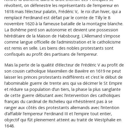
révoltent, on défenestre les représentants de l’empereur en
1618 mais l’électeur palatin, Frédéric V, le roi d’un hiver, qui a
remplacé Ferdinand est défait par le comte de Tilly le 8
novembre 1620 à la fameuse bataille de la montagne blanche.
La Bohême perd son autonomie et devient une possession
héréditaire de la Maison de Habsbourg. L’Allemand s’impose
comme langue officielle de l’administration et le catholicisme
est remis en selle. Les biens des nobles protestants sont
confisqués au profit des partisans de l’empereur.
Mais la perte de la qualité d’électeur de Frédéric V au profit de
son cousin catholique Maximilien de Bavière en 1619 ne peut
laisser les princes protestants indifférents et c’est le début de
l’abominable guerre de trente ans qui va décimer le St Empire
et réduire sa population d’un tiers, la phase la plus sanglante
de cette guerre débutant avec l’intervention des catholiques
français du cardinal de Richelieu qui n’hésitèrent pas à se
ranger aux côtés des protestants allemands avec l’intention
d’affaiblir l’empereur Ferdinand III et l’empire tout entier,
objectif qui fût pleinement atteint au traité de Westphalie en
1648.