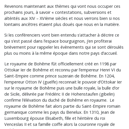
Revenons maintenant aux thèmes qui vont nous occuper ces
prochains jours, à savoir « contestations, subversions et
altérités aux XIV – XVIème siècles et nous verrons bien si nos
lointains ancêtres étaient plus doués que nous en la matière.
Si les conférenciers vont bien entendu s’attacher à décrire ce
qui s’est passé dans l’espace bourguignon, j’en profiterai
brièvement pour rappeler les évènements qui se sont déroulés
plus ou moins à la même époque dans notre pays d’accueil.
Le royaume de Bohême fût officiellement créé en 1198 par
Ottokar Ier de Bohême et reconnu par l’empereur Henri VI du
Saint-Empire comme prince suzerain de Bohême. En 1204,
l’empereur Otton IV (guelfe) reconnait le pouvoir d’Ottokar Ier
sur le royaume de Bohême puis une bulle royale, la bulle d’or
de Sicile, délivrée par Frédéric II de Hohenstaufen (gibelin)
confirme l’élévation du duché de Bohême en royaume. Le
royaume de Bohême fait alors partie du Saint-Empire romain
germanique comme les pays du Benelux. En 1310, Jean de
Luxembourg épouse Elisabeth, fille et héritière du roi
Venceslas II et sa famille coiffe alors la couronne royale de