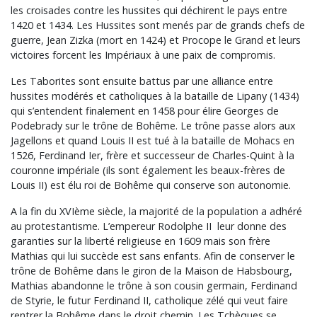
les croisades contre les hussites qui déchirent le pays entre
1420 et 1434. Les Hussites sont menés par de grands chefs de
guerre, Jean Zizka (mort en 1424) et Procope le Grand et leurs
victoires forcent les Impériaux à une paix de compromis.
Les Taborites sont ensuite battus par une alliance entre
hussites modérés et catholiques à la bataille de Lipany (1434)
qui s’entendent finalement en 1458 pour élire Georges de
Podebrady sur le trône de Bohême. Le trône passe alors aux
Jagellons et quand Louis II est tué à la bataille de Mohacs en
1526, Ferdinand Ier, frère et successeur de Charles-Quint à la
couronne impériale (ils sont également les beaux-frères de
Louis II) est élu roi de Bohême qui conserve son autonomie.
A la fin du XVIème siècle, la majorité de la population a adhéré
au protestantisme. L’empereur Rodolphe II leur donne des
garanties sur la liberté religieuse en 1609 mais son frère
Mathias qui lui succède est sans enfants. Afin de conserver le
trône de Bohême dans le giron de la Maison de Habsbourg,
Mathias abandonne le trône à son cousin germain, Ferdinand
de Styrie, le futur Ferdinand II, catholique zélé qui veut faire
rentrer la Bohême dans le droit chemin. Les Tchèques se