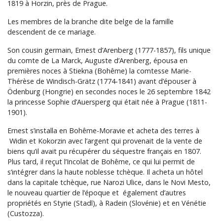
1819 à Horzin, près de Prague.
Les membres de la branche dite belge de la famille
descendent de ce mariage.
Son cousin germain, Ernest d’Arenberg (1777-1857), fils unique
du comte de La Marck, Auguste d’Arenberg, épousa en
premières noces à Stiekna (Bohême) la comtesse Marie-
Thérèse de Windisch-Grätz (1774-1841) avant d’épouser à
Ödenburg (Hongrie) en secondes noces le 26 septembre 1842
la princesse Sophie d’Auersperg qui était née à Prague (1811-
1901).
Ernest s’installa en Bohême-Moravie et acheta des terres à
Widin et Kokorzin avec l’argent qui provenait de la vente de
biens qu’il avait pu récupérer du séquestre français en 1807.
Plus tard, il reçut l’Incolat de Bohême, ce qui lui permit de
s’intégrer dans la haute noblesse tchèque. Il acheta un hôtel
dans la capitale tchèque, rue Narozi Ulice, dans le Novi Mesto,
le nouveau quartier de l’époque et également d’autres
propriétés en Styrie (Stadl), à Radein (Slovénie) et en Vénétie
(Custozza).