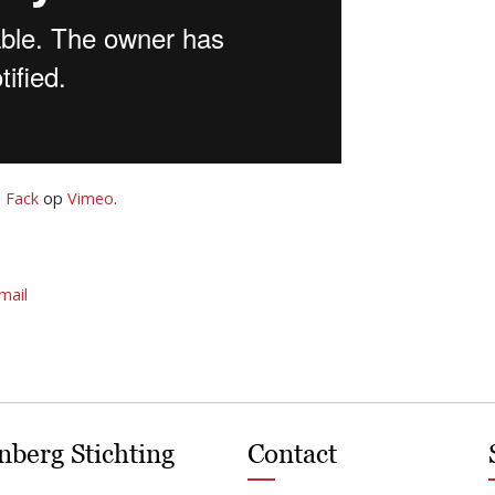
 Fack
op
Vimeo
.
mail
nberg Stichting
Contact