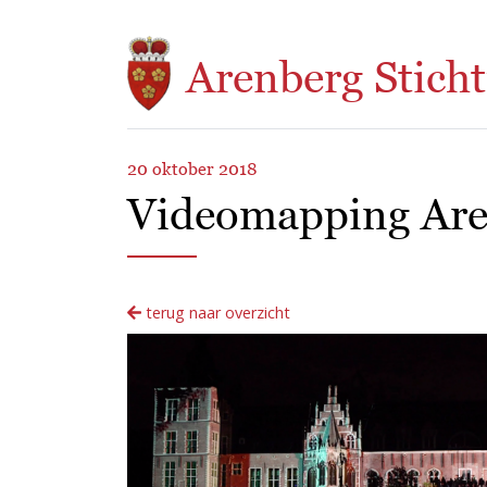
Overslaan en naar de inhoud gaan
Arenberg Sticht
20 oktober 2018
Videomapping Aren
terug naar overzicht