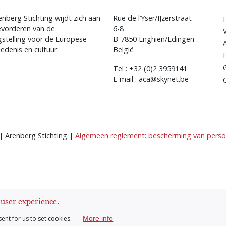
nberg Stichting wijdt zich aan
Rue de l’Yser/IJzerstraat
evorderen van de
6-8
gstelling voor de Europese
B-7850 Enghien/Edingen
edenis en cultuur.
België
Tel : +32 (0)2 3959141
E-mail : aca@skynet.be
| Arenberg Stichting |
Algemeen reglement: bescherming van persoo
 user experience.
sent for us to set cookies.
More info