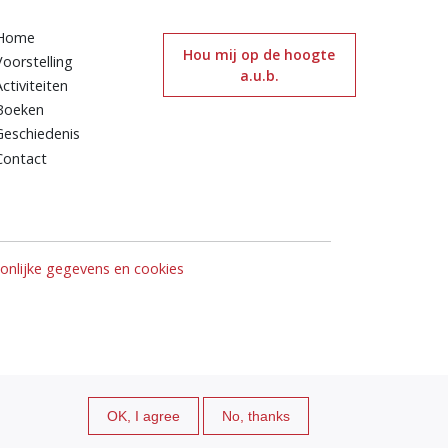
Home
Hou mij op de hoogte
Voorstelling
a.u.b.
Activiteiten
Boeken
Geschiedenis
Contact
nlijke gegevens en cookies
OK, I agree
No, thanks