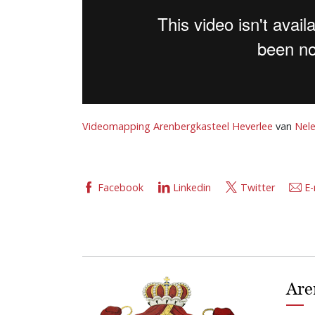
Videomapping Arenbergkasteel Heverlee
van
Nele
Facebook
Linkedin
Twitter
E-
Are