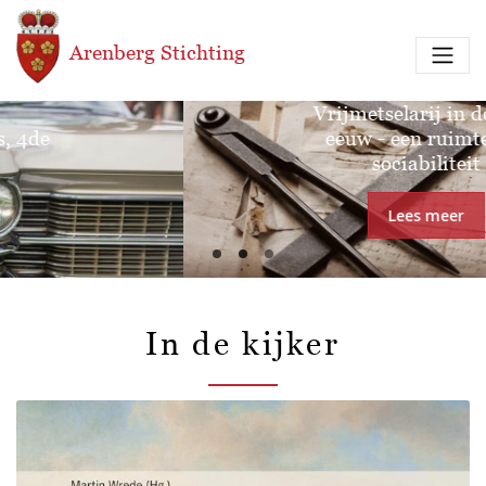
Overslaan en naar de inhoud gaan
Arenberg Stichting
Tentoonstelling:
Vrijmetselarij in de 18de
eeuw - een ruimte van
sociabiliteit
Lees meer
In de kijker