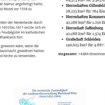
tät Namur angefertigt hatte,
Herrschaften Gillenfel
nd Mosel vor 1518 zu
28,125 km² für 784 Ei
Herrschaften Kommern
rden der Niederlande durch
42,188 km² für 1.216 
 1610 bis 1617 setzte sich im
Herrschaft Saffenburg
 Feudalgüter im katholischen
42,188 km² für 1.574 
frankreich fort.
Grafschaft Schleiden
140,625 km² für 4.887
r gewesen wäre, wenn die
n Hausmacht gewidmet hätten
Insgesamt
: 14.884 Einwohne
und Kirche zu verwenden.
Bild