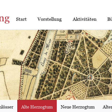
ng
Start
Vorstellung
Aktivitäten
B
hlösser
Alte Herzogtum
Neue Herzogtum
Alte