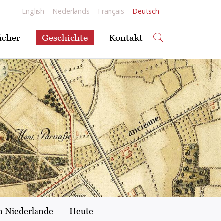
English
Nederlands
Français
Deutsch
ücher
Geschichte
Kontakt
n Niederlande
Heute