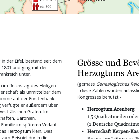
Grösse und Bevö
in der Eifel, bestand seit dem
e 1801 und ging mit der
Herzogtums Ar
ankreich unter.
(gemäss
Genealogisches Rei
 im Reichstag des Heiligen
- diese Zahlen wurden anlässli
genschaft als unmittelbar dem
Kongresses benützt -
stimme auf der Fürstenbank.
g verfügte er außerdem über
Herzogtum Arenberg
estfälischen Grafen. Im
1,5 Quadratmeilen ode
chaften, Baronien,
(1 Deutsche Quadratme
Familie im späteren Verlauf
 das Herzogtum klein. Dies
Herrschaft Kerpen-Kas
 zum Beispiel durch die
84,375 km² für 3.505 