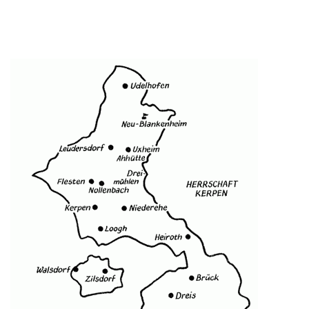
Image