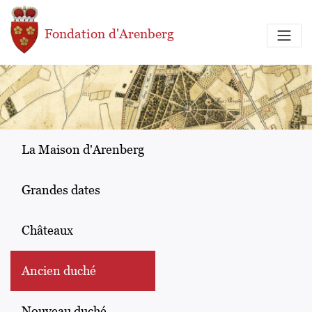
Aller au contenu principal
Fondation d'Arenberg
La Maison d'Arenberg
Grandes dates
Châteaux
Ancien duché
Nouveau duché