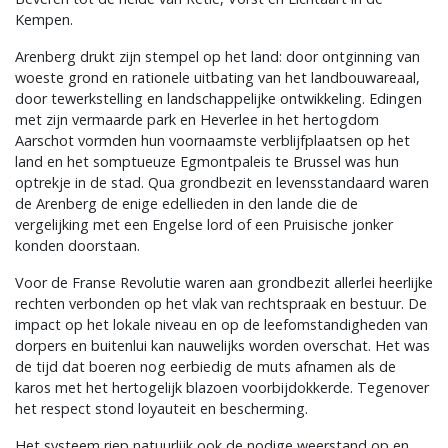
Kempen.
Arenberg drukt zijn stempel op het land: door ontginning van
woeste grond en rationele uitbating van het landbouwareaal,
door tewerkstelling en landschappelijke ontwikkeling. Edingen
met zijn vermaarde park en Heverlee in het hertogdom
Aarschot vormden hun voornaamste verblijfplaatsen op het
land en het somptueuze Egmontpaleis te Brussel was hun
optrekje in de stad. Qua grondbezit en levensstandaard waren
de Arenberg de enige edellieden in den lande die de
vergelijking met een Engelse lord of een Pruisische jonker
konden doorstaan.
Voor de Franse Revolutie waren aan grondbezit allerlei heerlijke
rechten verbonden op het vlak van rechtspraak en bestuur. De
impact op het lokale niveau en op de leefomstandigheden van
dorpers en buitenlui kan nauwelijks worden overschat. Het was
de tijd dat boeren nog eerbiedig de muts afnamen als de
karos met het hertogelijk blazoen voorbijdokkerde. Tegenover
het respect stond loyauteit en bescherming.
Het systeem riep natuurlijk ook de nodige weerstand op en