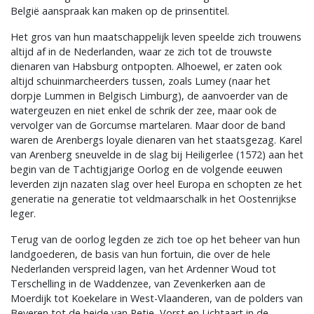
België aanspraak kan maken op de prinsentitel.
Het gros van hun maatschappelijk leven speelde zich trouwens
altijd af in de Nederlanden, waar ze zich tot de trouwste
dienaren van Habsburg ontpopten. Alhoewel, er zaten ook
altijd schuinmarcheerders tussen, zoals Lumey (naar het
dorpje Lummen in Belgisch Limburg), de aanvoerder van de
watergeuzen en niet enkel de schrik der zee, maar ook de
vervolger van de Gorcumse martelaren. Maar door de band
waren de Arenbergs loyale dienaren van het staatsgezag. Karel
van Arenberg sneuvelde in de slag bij Heiligerlee (1572) aan het
begin van de Tachtigjarige Oorlog en de volgende eeuwen
leverden zijn nazaten slag over heel Europa en schopten ze het
generatie na generatie tot veldmaarschalk in het Oostenrijkse
leger.
Terug van de oorlog legden ze zich toe op het beheer van hun
landgoederen, de basis van hun fortuin, die over de hele
Nederlanden verspreid lagen, van het Ardenner Woud tot
Terschelling in de Waddenzee, van Zevenkerken aan de
Moerdijk tot Koekelare in West-Vlaanderen, van de polders van
Beveren tot de heide van Retie, Vorst en Lichtaart in de