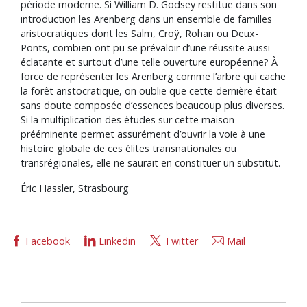
période moderne. Si William D. Godsey restitue dans son
introduction les Arenberg dans un ensemble de familles
aristocratiques dont les Salm, Croÿ, Rohan ou Deux-
Ponts, combien ont pu se prévaloir d’une réussite aussi
éclatante et surtout d’une telle ouverture européenne? À
force de représenter les Arenberg comme l’arbre qui cache
la forêt aristocratique, on oublie que cette dernière était
sans doute composée d’essences beaucoup plus diverses.
Si la multiplication des études sur cette maison
prééminente permet assurément d’ouvrir la voie à une
histoire globale de ces élites transnationales ou
transrégionales, elle ne saurait en constituer un substitut.
Éric Hassler, Strasbourg
Facebook
Linkedin
Twitter
Mail