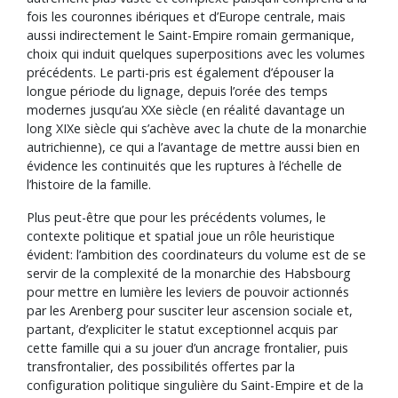
fois les couronnes ibériques et d’Europe centrale, mais
aussi indirectement le Saint-Empire romain germanique,
choix qui induit quelques superpositions avec les volumes
précédents. Le parti-pris est également d’épouser la
longue période du lignage, depuis l’orée des temps
modernes jusqu’au XXe siècle (en réalité davantage un
long XIXe siècle qui s’achève avec la chute de la monarchie
autrichienne), ce qui a l’avantage de mettre aussi bien en
évidence les continuités que les ruptures à l’échelle de
l’histoire de la famille.
Plus peut-être que pour les précédents volumes, le
contexte politique et spatial joue un rôle heuristique
évident: l’ambition des coordinateurs du volume est de se
servir de la complexité de la monarchie des Habsbourg
pour mettre en lumière les leviers de pouvoir actionnés
par les Arenberg pour susciter leur ascension sociale et,
partant, d’expliciter le statut exceptionnel acquis par
cette famille qui a su jouer d’un ancrage frontalier, puis
transfrontalier, des possibilités offertes par la
configuration politique singulière du Saint-Empire et de la