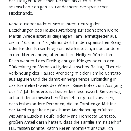
des Heiligen Römischen Reiches als auch zu den
spanischen Königen als Landesherrn der spanischen
Niederlande.
Renate Pieper widmet sich in ihrem Beitrag den
Beziehungen des Hauses Arenberg zur spanischen Krone,
Martin Wrede listet all diejenigen Familienmitglieder auf,
die im 16. und im 17. Jahrhundert für den spanischen König
oder für den Kaiser Kriegsdienste leisteten, insbesondere
in den Niederlanden, aber auch im Heiligen Römischen
Reich während des Dreißigjährigen Krieges oder in den
Türkenkriegen. Veronika Hyden-Hanschos Beitrag über die
Verbindung des Hauses Arenberg mit der Familie Carretto
aus Ligurien und die damit einhergehende Einbindung in
das Klientelnetzwerk des Wiener Kaiserhofes zum Ausgang
des 17. Jahrhunderts ist besonders lesenswert. Sie vermag
anhand der archivalischen Überlieferung nachzuweisen,
dass insbesondere Personen, die im Familiengedächtnis
der Arenberger keine posthume Anerkennung erfuhren,
wie Anna Eusebia Teufel oder Maria Henrietta Carretto,
großen Anteil daran hatten, dass die Familie am Kaiserhof
Fuß fassen konnte. Katrin Keller informiert anschaulich