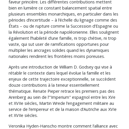
faveur princière. Les différentes contributions mettent
bien en lumière ce constant balancement spatial entre
plusieurs ensembles monarchiques, en particulier dans les
périodes d’incertitude – à l’échelle du lignage comme des
États – ou de rupture comme la Succession d’Espagne ou
la Révolution et la période napoléonienne. Elles soulignent
également l’habileté d’une famille, ni trop chétive, ni trop
vaste, qui sut user de ramifications opportunes pour
multiplier les ancrages solides quand les dynamiques
nationales rendirent les frontières moins poreuses.
Après une introduction de William D. Godsey qui vise à
rétablir le contexte dans lequel évolue la famille et les
enjeux de cette trajectoire exceptionnelle, se succèdent
douze contributions à la teneur essentiellement
thématique. Renate Pieper retrace les premiers pas des
Arenberg au sein de l’"Imperium" espagnol entre les XVe
et XVIIe siècles, Martin Wrede l’engagement militaire au
service de l’empereur et de la maison d’Autriche aux XVIe
et XVIIe siècles.
Veronika Hyden-Hanscho montre comment l’alliance avec