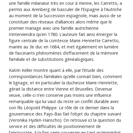
une famille milanaise très en cour à Vienne, les Carretto, a
permis aux Arenberg de basculer de l’Espagne à l’Autriche
au moment de la Succession espagnole, mais aussi de se
constituer des réseaux d’alliances alors même que le
premier mariage avec une famille autrichienne
n’interviendra qu’en 1780. L’auteure fait ainsi émerger la
figure centrale de la comtesse Marie-Henriette Carretto,
mariée au 3e duc en 1684, et met également en lumière
de fascinants phénomènes d’effacement de la mémoire
familiale et de substitutions généalogiques.
Katrin Keller montre quant à elle, par l’étude des
correspondances familiales qu’elle connait bien, comment
le lignage, et en particulier la duchesse Marie-Henriette,
gérait la distance entre Vienne et Bruxelles. Devenue
veuve, celle-ci n’en conserve pas moins une influence
remarquable qui lui vaut du reste un conflit durable avec
son fils Léopold Philippe. Le rôle de ce dernier dans la
gouvernance des Pays-Bas fait l’objet du chapitre suivant
(Veronika Hyden-Hanscho). On retrouve ici la question du
service et des difficultés de positionnement de
l’aristocrate, à la fois semi-souverain en tant qu’immédiat