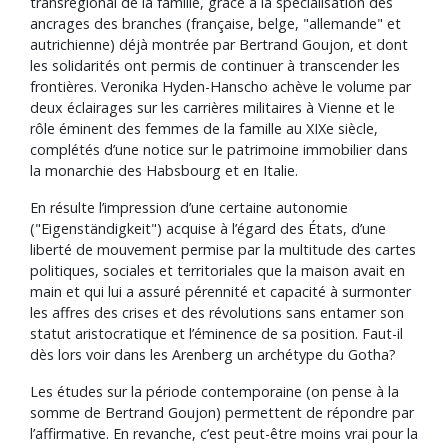
transrégional de la famille, grâce à la spécialisation des
ancrages des branches (française, belge, "allemande" et
autrichienne) déjà montrée par Bertrand Goujon, et dont
les solidarités ont permis de continuer à transcender les
frontières. Veronika Hyden-Hanscho achève le volume par
deux éclairages sur les carrières militaires à Vienne et le
rôle éminent des femmes de la famille au XIXe siècle,
complétés d’une notice sur le patrimoine immobilier dans
la monarchie des Habsbourg et en Italie.
En résulte l’impression d’une certaine autonomie
("Eigenständigkeit") acquise à l’égard des États, d’une
liberté de mouvement permise par la multitude des cartes
politiques, sociales et territoriales que la maison avait en
main et qui lui a assuré pérennité et capacité à surmonter
les affres des crises et des révolutions sans entamer son
statut aristocratique et l’éminence de sa position. Faut-il
dès lors voir dans les Arenberg un archétype du Gotha?
Les études sur la période contemporaine (on pense à la
somme de Bertrand Goujon) permettent de répondre par
l’affirmative. En revanche, c’est peut-être moins vrai pour la