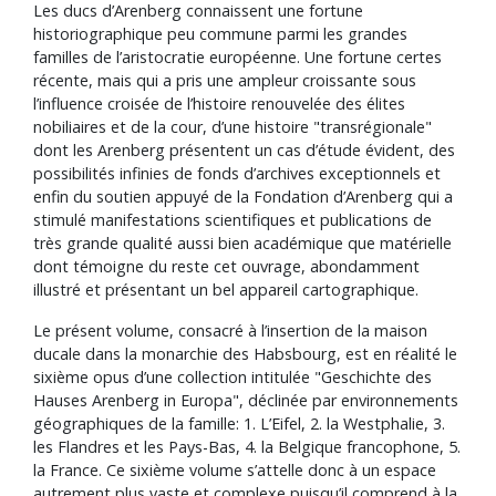
Les ducs d’Arenberg connaissent une fortune
historiographique peu commune parmi les grandes
familles de l’aristocratie européenne. Une fortune certes
récente, mais qui a pris une ampleur croissante sous
l’influence croisée de l’histoire renouvelée des élites
nobiliaires et de la cour, d’une histoire "transrégionale"
dont les Arenberg présentent un cas d’étude évident, des
possibilités infinies de fonds d’archives exceptionnels et
enfin du soutien appuyé de la Fondation d’Arenberg qui a
stimulé manifestations scientifiques et publications de
très grande qualité aussi bien académique que matérielle
dont témoigne du reste cet ouvrage, abondamment
illustré et présentant un bel appareil cartographique.
Le présent volume, consacré à l’insertion de la maison
ducale dans la monarchie des Habsbourg, est en réalité le
sixième opus d’une collection intitulée "Geschichte des
Hauses Arenberg in Europa", déclinée par environnements
géographiques de la famille: 1. L’Eifel, 2. la Westphalie, 3.
les Flandres et les Pays-Bas, 4. la Belgique francophone, 5.
la France. Ce sixième volume s’attelle donc à un espace
autrement plus vaste et complexe puisqu’il comprend à la