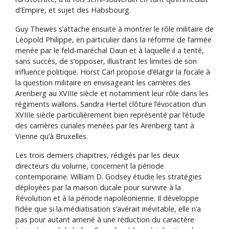
d’Empire, et sujet des Habsbourg.
Guy Thewes s’attache ensuite à montrer le rôle militaire de
Léopold Philippe, en particulier dans la réforme de l’armée
menée par le feld-maréchal Daun et à laquelle il a tenté,
sans succès, de s’opposer, illustrant les limites de son
influence politique. Horst Carl propose d’élargir la focale à
la question militaire en envisageant les carrières des
Arenberg au XVIIIe siècle et notamment leur rôle dans les
régiments wallons. Sandra Hertel clôture l’évocation d’un
XVIIIe siècle particulièrement bien représenté par l’étude
des carrières curiales menées par les Arenberg tant à
Vienne qu’à Bruxelles.
Les trois derniers chapitres, rédigés par les deux
directeurs du volume, concernent la période
contemporaine. William D. Godsey étudie les stratégies
déployées par la maison ducale pour survivre à la
Révolution et à la période napoléonienne. Il développe
l’idée que si la médiatisation s’avérait inévitable, elle n’a
pas pour autant amené à une réduction du caractère