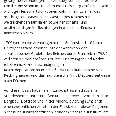
gelang den Arenbergern der Aufstieg von einer edelfreien
Familie, die schon im 12. Jahrhundert als Burggrafen von Köln
wichtige Herrschaftsfunktionen wahrnimmt, zu einer des
mächtigsten Dynastien im Westen des Reiches mit
weitreichenden familiären sowie herrschafts- und
besitzrechtligen Verflechtungen in den niederländisch-
flämischen Raum.
1509 werden die Arenberger in den Grafenstand, 1644 in den
Herzogensstand erhoben. Mit der Annektion der
linksrheinischen Gebiete des Reiches durch Frankreich 1792/94
verlieren sie den größten Teil ihrer Besitzungen und Rechte,
erhalten aber als Entschädigung im
Reichsdeputationshauptschluß 1803 das kurkölnische Vest
Recklinghausen und das münsterische Amt Meppen, zeitweise
auch Dülmen.
Auf dieser Basis haben sie -- zunächst als mediatisierte
Standesherren unter Preußen und Hannover -- vornehmlich im
Bergbau (Bottrop) und in der Moorkultivierung (Emsland)
einen wesentlichen Anteil an der Entwicklung dieser Regionen
nicht nur auf wirtschaftlichen, sondern ebenso auf kulturellem