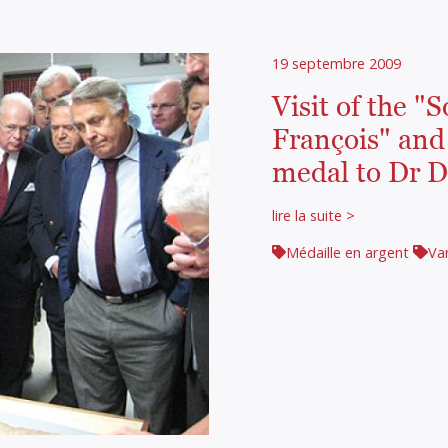
19 septembre 2009
Visit of the "
François" and
medal to Dr 
lire la suite >
Médaille en argent
Var