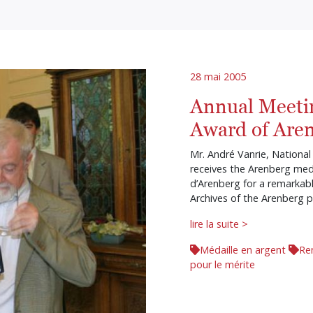
28 mai 2005
Annual Meeti
Award of Are
Mr. André Vanrie, National
receives the Arenberg meda
d’Arenberg for a remarkab
Archives of the Arenberg p
lire la suite >
Médaille en argent
Re
pour le mérite