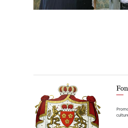
Fon
Promot
cultu