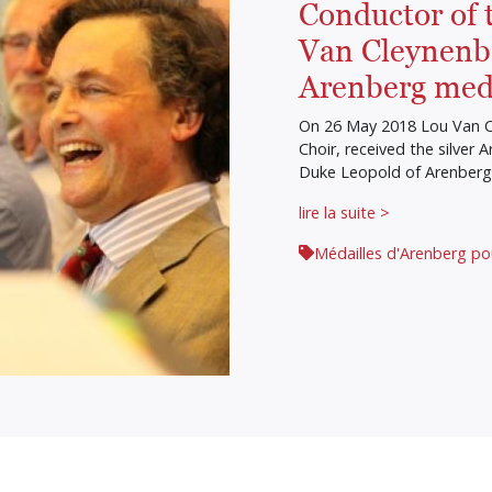
Conductor of 
Van Cleynenbr
Arenberg med
On 26 May 2018 Lou Van C
Choir, received the silver
Duke Leopold of Arenberg 
lire la suite >
Médailles d'Arenberg po