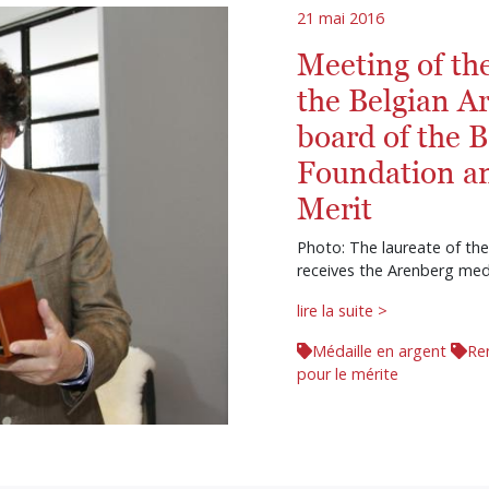
21 mai 2016
Meeting of the
the Belgian A
board of the 
Foundation a
Merit
Photo: The laureate of the
receives the Arenberg med
lire la suite >
Médaille en argent
Re
pour le mérite