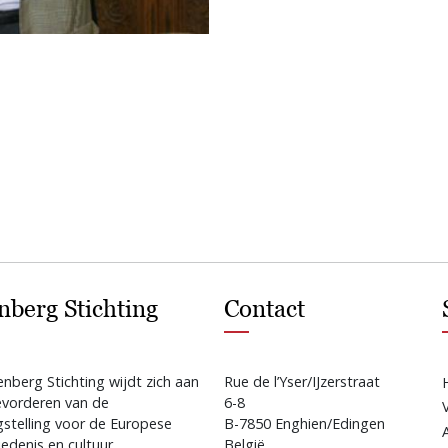
nberg Stichting
Contact
nberg Stichting wijdt zich aan
Rue de l’Yser/IJzerstraat
evorderen van de
6-8
gstelling voor de Europese
B-7850 Enghien/Edingen
edenis en cultuur.
België