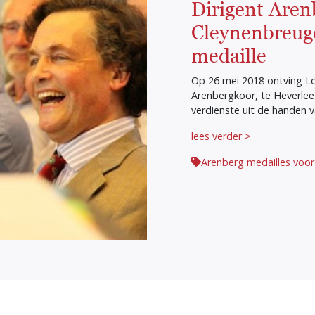
Dirigent Are
Cleynenbreuge
medaille
Op 26 mei 2018 ontving Lo
Arenbergkoor, te Heverlee
verdienste uit de handen 
lees verder >
Arenberg medailles voor