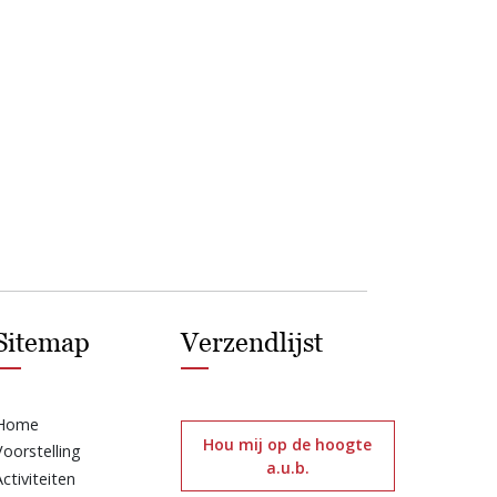
Sitemap
Verzendlijst
Home
Hou mij op de hoogte
Voorstelling
a.u.b.
Activiteiten