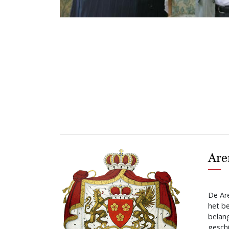
Are
De Are
het b
belan
geschi