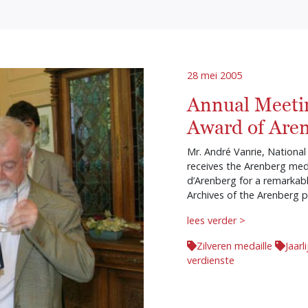
28 mei 2005
Annual Meeti
Award of Are
Mr. André Vanrie, National
receives the Arenberg meda
d’Arenberg for a remarkab
Archives of the Arenberg p
lees verder >
Zilveren medaille
Jaarl
verdienste