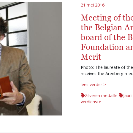
21 mei 2016
Meeting of the
the Belgian A
board of the 
Foundation a
Merit
Photo: The laureate of the
receives the Arenberg med
lees verder >
Zilveren medaille
Jaarl
verdienste