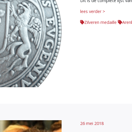
Dit is de complete lijst va
lees verder >
Zilveren medaille
Aren
26 mei 2018