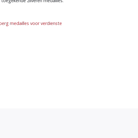
n toegekende zilveren medailles.
berg medailles voor verdienste