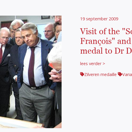
19 september 2009
Visit of the "
François" and
medal to Dr 
lees verder >
Zilveren medaille
Varia