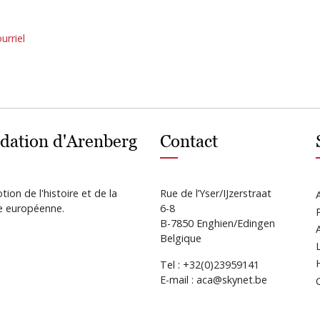
urriel
dation d'Arenberg
Contact
ion de l'histoire et de la
Rue de l’Yser/IJzerstraat
re européenne.
6-8
B-7850 Enghien/Edingen
Belgique
Tel : +32(0)23959141
E-mail : aca@skynet.be