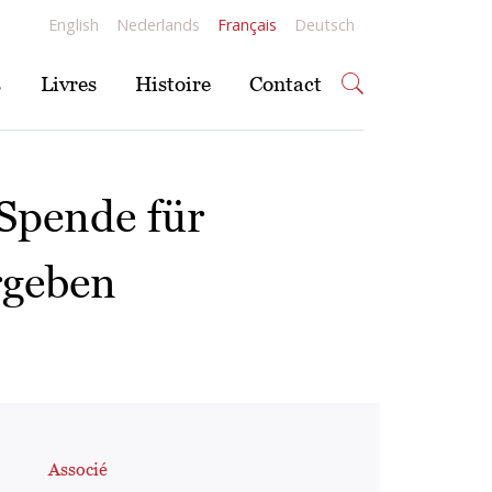
English
Nederlands
Français
Deutsch
s
Livres
Histoire
Contact
 Spende für
rgeben
Associé