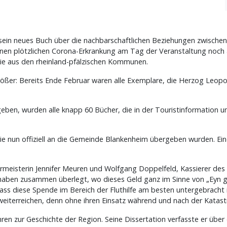
u sein neues Buch über die nachbarschaftlichen Beziehungen zwisc
enen plötzlichen Corona-Erkrankung am Tag der Veranstaltung noch
ie aus den rheinland-pfälzischen Kommunen.
rößer: Bereits Ende Februar waren alle Exemplare, die Herzog Leo
eben, wurden alle knapp 60 Bücher, die in der Touristinformation
nun offiziell an die Gemeinde Blankenheim übergeben wurden. Eine
rmeisterin Jennifer Meuren und Wolfgang Doppelfeld, Kassierer des
r haben zusammen überlegt, wo dieses Geld ganz im Sinne von „Eyn gu
dass diese Spende im Bereich der Fluthilfe am besten untergebracht
eiterreichen, denn ohne ihren Einsatz während und nach der Katast
ahren zur Geschichte der Region. Seine Dissertation verfasste er übe