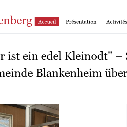
enberg
Accueil
Présentation
Activité
 ist ein edel Kleinodt" –
meinde Blankenheim übe