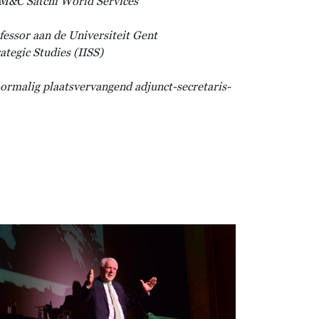
j M&C Satchi World Services
fessor aan de Universiteit Gent
ategic Studies (IISS)
oormalig plaatsvervangend adjunct-secretaris-
beelding