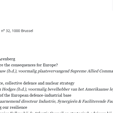
i n° 32, 1000 Brussel
Arenberg
re the consequences for Europe?
shaw (b.d.), voormalig plaatsvervangend Supreme Allied Comm
ce, collective defence and nuclear strategy
n Hodges (b.d.), voormalig bevelhebber van het Amerikaanse le
 of the European defence-industrial base
aarnemend directeur Industrie, Synergieën & Faciliterende Fa
g our resilience