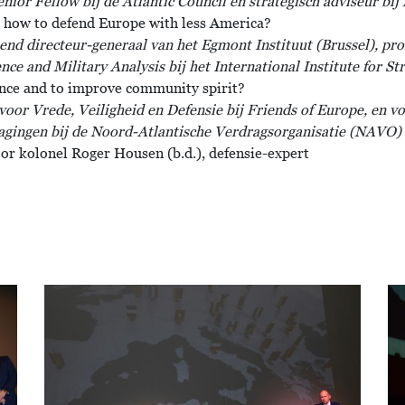
nior Fellow bij de Atlantic Council en strategisch adviseur bi
 how to defend Europe with less America?
nd directeur-generaal van het Egmont Instituut (Brussel), pro
ce and Military Analysis bij het International Institute for Str
ence and to improve community spirit?
oor Vrede, Veiligheid en Defensie bij Friends of Europe, en v
agingen bij de Noord-Atlantische Verdragsorganisatie (NAVO)
r kolonel Roger Housen (b.d.), defensie-expert
Afbeelding
Af