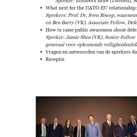
Spreker: Elisabeth Braw (Zweden), Se
What next for the NATO-EU relationship:
Sprekers: Prof. Dr. Sven Biscop, waarneme
en Ben Barry (VK), Associate Fellow, Defen
How to raise public awareness about def
Spreker: Jamie Shea (VK), Senior Fellow v
generaal voor opkomende veiligheidsuitd
Vragen en antwoorden van de sprekers doo
Receptie
Afbeelding