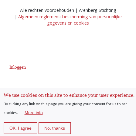
Alle rechten voorbehouden | Arenberg Stichting
|
Algemeen reglement: bescherming van persoonlijke
gegevens en cookies
Inloggen
User
account
We use cookies on this site to enhance your user experience.
By clicking any link on this page you are giving your consent for us to set
menu
cookies.
More info
OK, I agree
No, thanks