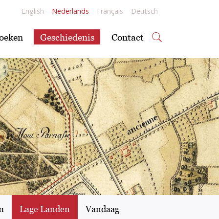
English
Nederlands
Français
Deutsch
oeken
Geschiedenis
Contact
m
Lage Landen
Vandaag