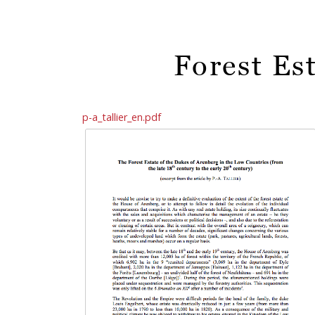
Forest Es
p-a_tallier_en.pdf