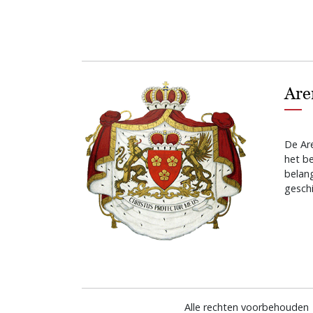
Are
De Are
het b
belan
geschi
Alle rechten voorbehouden 