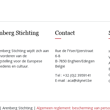
nberg Stichting
Contact
nberg Stichting wijdt zich aan
Rue de l’Yser/IJzerstraat
evorderen van de
6-8
gstelling voor de Europese
B-7850 Enghien/Edingen
edenis en cultuur.
België
Tel : +32 (0)2 3959141
E-mail : aca@skynet.be
| Arenberg Stichting |
Algemeen reglement: bescherming van persoo