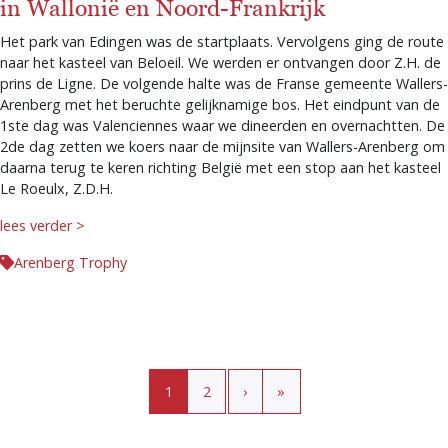
in Wallonië en Noord-Frankrijk
Het park van Edingen was de startplaats. Vervolgens ging de route
naar het kasteel van Beloeil. We werden er ontvangen door Z.H. de
prins de Ligne. De volgende halte was de Franse gemeente Wallers-
Arenberg met het beruchte gelijknamige bos. Het eindpunt van de
1ste dag was Valenciennes waar we dineerden en overnachtten. De
2de dag zetten we koers naar de mijnsite van Wallers-Arenberg om
daarna terug te keren richting België met een stop aan het kasteel
Le Roeulx, Z.D.H.
lees verder >
Arenberg Trophy
Paginering
Huidige pagina
Pagina
›
»
1
2
›
»