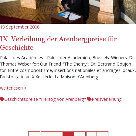
19 September 2008
IX. Verleihung der Arenbergpreise für
Geschichte
Palais des Académies - Paleis der Academiën, Brussels. Winners: Dr.
Thomas Weber for: Our Friend "The Enemy"; Dr. Bertrand Goujon
for: Entre cosmopolitisme, insertions nationales et ancrages locaux,
l'aristocratie au XIXe siècle: La Maison d'Arenberg
weiterlesen >
Geschichtspreise "Herzog von Arenberg"
Preisverleihung
Seitennummerierung