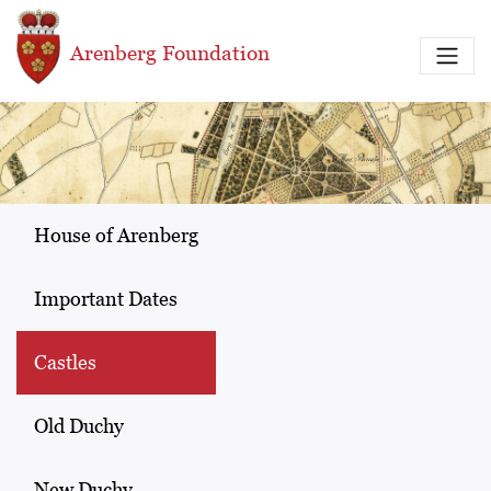
Skip to main content
Arenberg Foundation
House of Arenberg
Important Dates
Castles
Old Duchy
New Duchy