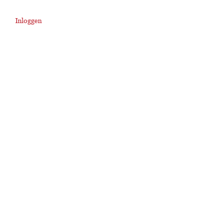
Inloggen
User
account
menu